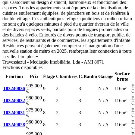
qui s'associent au design distinctif, harmonieux et fonctionnel des
espaces. Tous les appartements sont équipés de la climatisation, de
cuisines entièrement équipées, de planchers en bois et de fenêtres à
double vitrage. Ces authentiques refuges quotidiens en milieu urbain
ne sont qu'à quelques minutes à pied du quartier riverain de la ville
et de divers espaces verts, parfaits pour de longues promenades ou
des balades à vélo. Entourés de divers points de transport public, de
services, de restaurants et de commerces, les appartements d'Infante
Residences peuvent également compter sur l'inauguration d'une
nouvelle station de métro en 2025, renforçant leur connexion à toute
la ville.
Lire plus +
Travessiazul - Mediação Imobiliária, Lda - AMI 8671
Fractions disponibles
Surface
Fraction
Prix
Étage
Chambres
C.Banho
Garage
brute
995.000
E
103240036
9
2
3
N / A
116m²
€
C
980.000
E
103240032
9
2
3
N / A
116m²
€
C
975.000
E
103240031
8
2
3
N / A
116m²
€
C
960.000
E
103240028
8
2
3
N / A
116m²
€
C
925.000
E