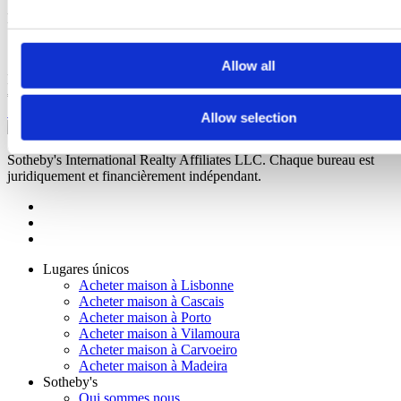
Real Calçada
3
Chambres à partir de
Lisboa, Estrela
1.380.000 €
Allow all
RCC Alvalade
2
a
3
Chambres à partir de
Lisboa, Alvalade
852.929
€
Se connecter
Contact
Allow selection
2023
Sotheby's Internation Realty est une marque enregistrée de
Sotheby's International Realty Affiliates LLC. Chaque bureau est
juridiquement et financièrement indépendant.
Lugares únicos
Acheter maison à Lisbonne
Acheter maison à Cascais
Acheter maison à Porto
Acheter maison à Vilamoura
Acheter maison à Carvoeiro
Acheter maison à Madeira
Sotheby's
Qui sommes nous