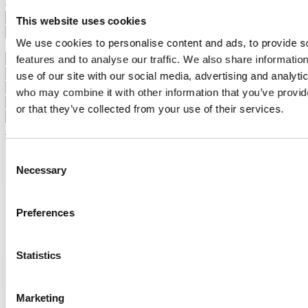
d’informations.
This website uses cookies
We use cookies to personalise content and ads, to provide s
features and to analyse our traffic. We also share informatio
use of our site with our social media, advertising and analyti
who may combine it with other information that you’ve provi
or that they’ve collected from your use of their services.
Demander plus d´informations
En demandant des informations, vous autorisez Sotheby's
International à conserver vos données afin de vous informer sur des
Consent
propriétés conformément à sa politique de confidentialité.
Necessary
Selection
Partager le projet
Preferences
Statistics
Projets similaires
Vous pouvez être intéressé également par ces
projets
Marketing