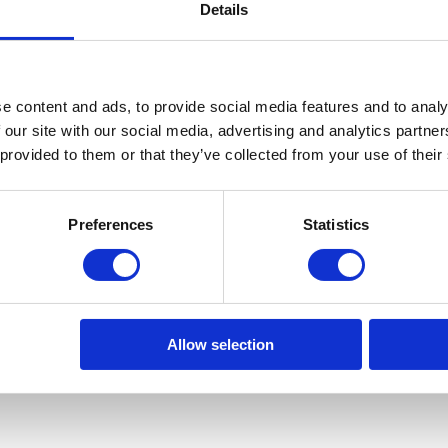
Details
:"","idioma":"pt2"}
by's Internation Realty est une marque enregistrée de Sotheby's Interna
e content and ads, to provide social media features and to analy
 our site with our social media, advertising and analytics partn
 provided to them or that they’ve collected from your use of their
Preferences
Statistics
Allow selection