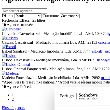
District
Commune
Recherche
Effacer les filtres
10
Agences trouvées
Carvoeiro
Carvoeiroazul - Mediação Imobiliária Lda. AMI: 10437
al
Cascais
Cascaisazul - Mediação Imobiliária Lda. AMI: 23153
cascai
Estoril
Sinalazul - Mediação Imobiliária, Lda. AMI: 7744
estoril@sir
Lisboa
Travessiazul - Mediação Imobiliária, Lda. AMI: 8671
lisboa@
Lisboa Oriental
Parque Azul - Mediação Imobiliária, Lda. AMI: 120
Madeira
Funchalazul - Mediação Imobiliária, Lda. AMI: 12892
madei
*Appel vers le réseau fixe national
**Appel vers le réseau mobile nati
10
Agences
Précédent
1
2
Plus d’agences