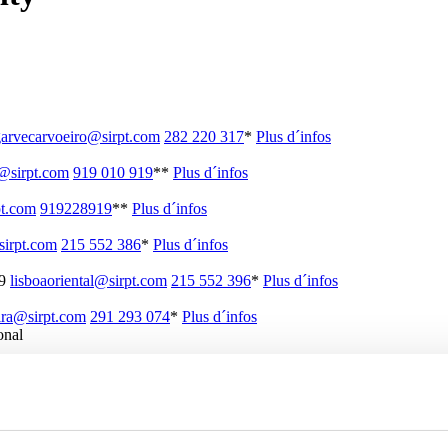
garvecarvoeiro@sirpt.com
282 220 317
*
Plus d´infos
s@sirpt.com
919 010 919
**
Plus d´infos
pt.com
919228919
**
Plus d´infos
sirpt.com
215 552 386
*
Plus d´infos
29
lisboaoriental@sirpt.com
215 552 396
*
Plus d´infos
ra@sirpt.com
291 293 074
*
Plus d´infos
onal