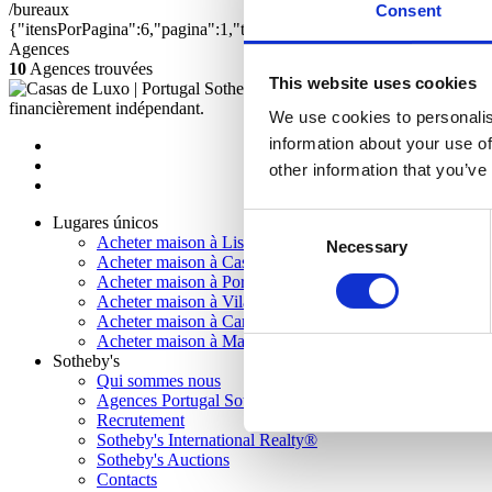
/bureaux
Consent
{"itensPorPagina":6,"pagina":1,"textual":"","distrito":"","concelho"
Agences
10
Agences trouvées
This website uses cookies
2023 Sothe
financièrement indépendant.
We use cookies to personalis
information about your use of
other information that you’ve
Consent
Lugares únicos
Acheter maison à Lisbonne
Necessary
Selection
Acheter maison à Cascais
Acheter maison à Porto
Acheter maison à Vilamoura
Acheter maison à Carvoeiro
Acheter maison à Madeira
Sotheby's
Qui sommes nous
Agences Portugal Sotheby’s Realty
Recrutement
Sotheby's International Realty®
Sotheby's Auctions
Contacts