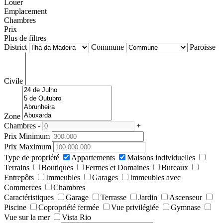
Louer
Emplacement
Chambres
Prix
Plus de filtres
District
Commune
Paroisse
Civile
Zone
Chambres
-
+
Prix Minimum
Prix Maximum
Type de propriété
Appartements
Maisons individuelles
Terrains
Boutiques
Fermes et Domaines
Bureaux
Entrepôts
Immeubles
Garages
Immeubles avec
Commerces
Chambres
Caractéristiques
Garage
Terrasse
Jardin
Ascenseur
Piscine
Copropriété fermée
Vue privilégiée
Gymnase
Vue sur la mer
Vista Rio