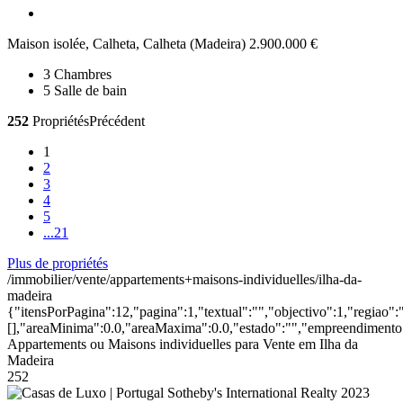
Maison isolée, Calheta, Calheta (Madeira)
2.900.000 €
3
Chambres
5
Salle de bain
252
Propriétés
Précédent
1
2
3
4
5
...
21
Plus de propriétés
/immobilier/vente/appartements+maisons-individuelles/ilha-da-
madeira
{"itensPorPagina":12,"pagina":1,"textual":"","objectivo":1,"regiao"
[],"areaMinima":0.0,"areaMaxima":0.0,"estado":"","empreendimento":
Appartements ou Maisons individuelles para Vente em Ilha da
Madeira
252
2023