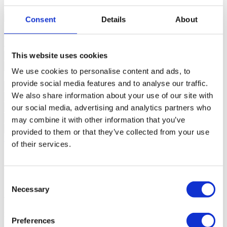
général
L´eau courante;
Consent
Details
About
Nous contacter
+351 215 552 386*
Êtes-vous intéressé ?
Planifiez une visite ou demandez plus
d’informations.
This website uses cookies
We use cookies to personalise content and ads, to
provide social media features and to analyse our traffic.
We also share information about your use of our site with
our social media, advertising and analytics partners who
may combine it with other information that you’ve
provided to them or that they’ve collected from your use
Demander plus d´informations
of their services.
En demandant des informations, vous autorisez Sotheby's
International à conserver vos données afin de vous informer sur des
propriétés conformément à sa politique de confidentialité.
*Appel vers le réseau fixe national
Consent
Necessary
Selection
À propos de projet
Infante Residences
Preferences