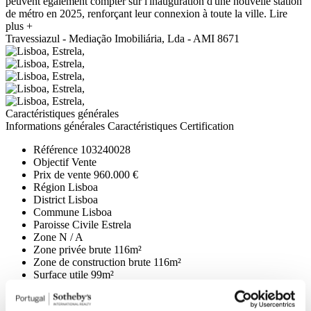
peuvent également compter sur l'inauguration d'une nouvelle station
de métro en 2025, renforçant leur connexion à toute la ville.
Lire
plus +
Travessiazul - Mediação Imobiliária, Lda - AMI 8671
Caractéristiques générales
Informations générales
Caractéristiques
Certification
Référence
103240028
Objectif
Vente
Prix de vente
960.000 €
Région
Lisboa
District
Lisboa
Commune
Lisboa
Paroisse Civile
Estrela
Zone
N / A
Zone privée brute
116m²
Zone de construction brute
116m²
Surface utile
99m²
Surface totale
0m²
État
En Construction