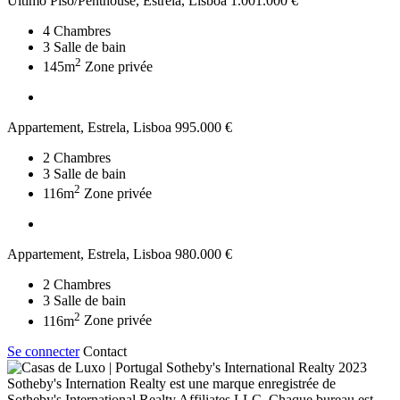
Ultimo Piso/Penthouse, Estrela, Lisboa
1.001.000 €
4
Chambres
3
Salle de bain
2
145m
Zone privée
Appartement, Estrela, Lisboa
995.000 €
2
Chambres
3
Salle de bain
2
116m
Zone privée
Appartement, Estrela, Lisboa
980.000 €
2
Chambres
3
Salle de bain
2
116m
Zone privée
Se connecter
Contact
2023
Sotheby's Internation Realty est une marque enregistrée de
Sotheby's International Realty Affiliates LLC. Chaque bureau est