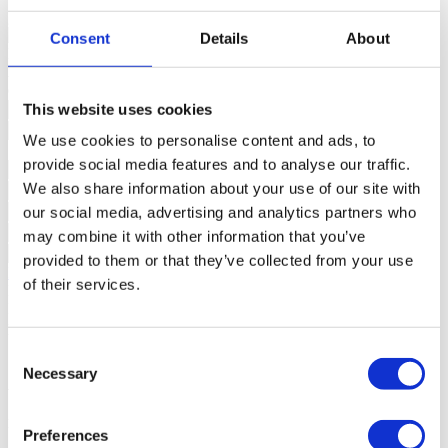
général
L´eau courante;
Consent
Details
About
Nous contacter
+351 215 552 386*
Êtes-vous intéressé ?
Planifiez une visite ou demandez plus
d’informations.
This website uses cookies
We use cookies to personalise content and ads, to
provide social media features and to analyse our traffic.
We also share information about your use of our site with
our social media, advertising and analytics partners who
may combine it with other information that you’ve
provided to them or that they’ve collected from your use
Demander plus d´informations
of their services.
En demandant des informations, vous autorisez Sotheby's
International à conserver vos données afin de vous informer sur des
propriétés conformément à sa politique de confidentialité.
*Appel vers le réseau fixe national
Consent
Necessary
Selection
À propos de projet
Infante Residences
Preferences