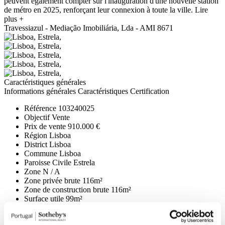
peuvent également compter sur l'inauguration d'une nouvelle station
de métro en 2025, renforçant leur connexion à toute la ville.
Lire
plus +
Travessiazul - Mediação Imobiliária, Lda - AMI 8671
Caractéristiques générales
Informations générales
Caractéristiques
Certification
Référence
103240025
Objectif
Vente
Prix de vente
910.000 €
Région
Lisboa
District
Lisboa
Commune
Lisboa
Paroisse Civile
Estrela
Zone
N / A
Zone privée brute
116m²
Zone de construction brute
116m²
Surface utile
99m²
Surface totale
0m²
État
En Construction