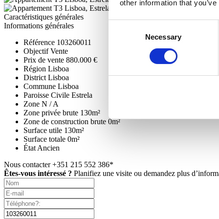
other information that you’ve
Caractéristiques générales
Consent
Informations générales
Necessary
Selection
Référence
103260011
Objectif
Vente
Prix de vente
880.000 €
Région
Lisboa
District
Lisboa
Commune
Lisboa
Paroisse Civile
Estrela
Zone
N / A
Zone privée brute
130m²
Zone de construction brute
0m²
Surface utile
130m²
Surface totale
0m²
État
Ancien
Nous contacter
+351 215 552 386*
Êtes-vous intéressé ?
Planifiez une visite ou demandez plus d’inform