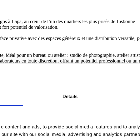
gos à Lapa, au cœur de l’un des quartiers les plus prisés de Lisbonne 
 fort potentiel de valorisation.
ce privative avec des espaces généreux et une distribution versatile, pe
idéal pour un bureau ou atelier : studio de photographie, atelier artist
laborateurs en toute discrétion, offrant un potentiel professionnel ou un
sible indépendamment, apportant un rare espace extérieur dans ce quarti
e lumière naturelle, espace et authenticité structurelle.
Lisbonne, entre ambassades, palais et immeubles classiques, offrant une a
Details
ide au centre-ville, cet emplacement allie tranquillité et centralité.
ofessionnel intégré, dans l’une des adresses les plus recherchées de la c
e content and ads, to provide social media features and to analy
 our site with our social media, advertising and analytics partn