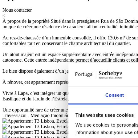
Nous contacter
<
À propos de la propriété
Situé dans la prestigieuse Rua de São Domin
unique de créer une résidence de caractère, alliant centralité, intimité et
Au rez-de-chaussée d’un immeuble consolidé, il offre 130,6 m² de surfa
confortables tout en conservant le charme architectural du quartier.
Un atout majeur est un espace supplémentaire avec entrée indépendante, 
autonome. Cette entrée indépendante permet d’accueillir clients et col
Le bien dispose également d’un jardin privatif d’environ 25 m², acces
À rénover, cet appartement représente un projet personnalisé qui valoris
Vivre à Lapa, c’est intégrer un quartier prestigieux et historique de 
Consent
Basilique et du Jardin de l’Estrela, du front de mer et avec un accès rap
Une opportunité rare de créer une résidence exclusive avec potentiel pr
This website uses cookies
Travessiazul - Mediação Imobiliária, Lda - AMI 8671
We use cookies to personalis
information about your use of