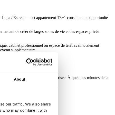
— Lapa / Estrela — cet appartement T3+1 constitue une opportunité
rmettant de créer de larges zones de vie et des espaces privés
ique, cabinet professionnel ou espace de télétravail totalement
 revenu supplémentaire.
er historique.
tmosphère résidentielle calme et sécurisée. À quelques minutes de la
About
apitale.
Lire plus +
se our traffic. We also share
ers who may combine it with