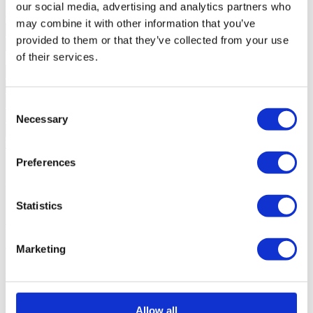
Êtes-vous intéressé ?
Planifiez une visite ou demandez plus
our social media, advertising and analytics partners who
d’informations.
may combine it with other information that you’ve
provided to them or that they’ve collected from your use
of their services.
Consent
Necessary
Selection
Demander plus d´informations
En demandant des informations, vous autorisez Sotheby's
Preferences
International à conserver vos données afin de vous informer sur des
propriétés conformément à sa politique de confidentialité.
*Appel vers le réseau fixe national
Statistics
À propos de projet
Marketing
OAK35
Loulé, Quarteira
2 a 3 Chambres à partir de 990.000 €
Allow all