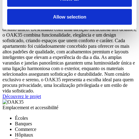
OAK35 é um empreendimento exclusivo composto por 22
apartamentos T2, T3 e T4, localizado numa das áreas mais
prestigiadas de Vilamoura. Esta localização privilegiada oferece um
Allow selection
ambiente tranquilo e de baixa densidade, garantindo privacidade
sem comprometer a proximidade a tudo o que torna Vilamoura um
destino único. Desenhado com uma atenção meticulosa aos detalhes,
o OAK35 combina funcionalidade, elegância e um design
sofisticado, criando espaços que unem conforto e caráter. Cada
apartamento foi cuidadosamente concebido para oferecer os mais
altos padrões de qualidade, com acabamentos premium e layouts
inteligentes que elevam a experiência do dia a dia. As amplas
varandas e janelas panorâmicas garantem uma luminosidade única e
uma ligação harmoniosa com o exterior, enquanto os materiais
selecionados asseguram sofisticação e durabilidade. Num cenário
exclusivo e sereno, o OAK35 representa a escolha ideal para quem
procura privacidade, uma localização privilegiada e um estilo de
vida sofisticado.
Découvrez le projet
Emplacement et accessibilité
Écoles
Banques
Commerce
Hôpitaux