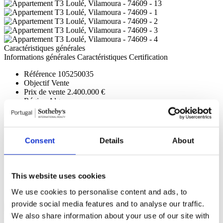
Caractéristiques générales
Informations générales
Caractéristiques
Certification
Référence
105250035
Objectif
Vente
Prix de vente
2.400.000 €
Région
Algarve
District
Faro
Commune
Loulé
Paroisse Civile
Quarteira
Zone
N / A
Consent
Details
About
Zone privée brute
163m²
Zone de construction brute
0m²
Surface utile
137m²
Surface totale
0m²
This website uses cookies
État
Neuf
We use cookies to personalise content and ads, to
général
Climatisation (Complète);
provide social media features and to analyse our traffic.
We also share information about your use of our site with
Nous contacter
+351 289 984 739*