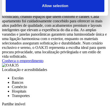
sem comprometer a proximidade a tudo o que torna Vilamoura um
Allow selection
destino único. Desenhado com uma atenção meticulosa aos detalhes,
o OAK35 combina funcionalidade, elegância e um design
sofisticado, criando espaços que unem conforto e caráter. Cada
apartamento foi cuidadosamente concebido para oferecer os mais
altos padrões de qualidade, com acabamentos premium e layouts
inteligentes que elevam a experiência do dia a dia. As amplas
varandas e janelas panorâmicas garantem uma luminosidade única e
uma ligação harmoniosa com o exterior, enquanto os materiais
selecionados asseguram sofisticação e durabilidade. Num cenário
exclusivo e sereno, o OAK35 representa a escolha ideal para quem
procura privacidade, uma localização privilegiada e um estilo de
vida sofisticado.
Conheça o empreedimento
Localização e acessibilidades
Escolas
Bancos
Comércio
Hospitais
Transportes
Partilhe imóvel