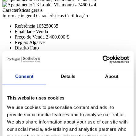
Características gerais
Informação geral
Características
Certificação
Referência
105250035
Finalidade
Venda
Preço de Venda
2.400.000 €
Região
Algarve
Distrito
Faro
Concelho
Loulé
Freguesia
Quarteira
Zona
N/D
Área Bruta Privativa
163m²
Área Bruta de Construção
0m²
Consent
Details
About
Área Útil
137m²
Área Terreno
0m²
Estado
Novo
This website uses cookies
Climatização
Ar Condicionado (Completo);
Edifício
Tipo empreendimento (Cond. Fechado, Habitação);
We use cookies to personalise content and ads, to
provide social media features and to analyse our traffic.
Contacte-nos
+351 289 984 739*
We also share information about your use of our site with
Interessado?
Agende visita ou solicite mais informações.
our social media, advertising and analytics partners who