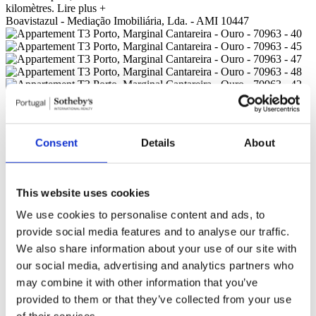
kilomètres.
Lire plus +
Boavistazul - Mediação Imobiliária, Lda. - AMI 10447
Caractéristiques générales
Informations générales
Pièces
Caractéristiques
Certification
Référence
107240309
Consent
Details
About
Objectif
Vente
Prix de vente
3.690.000 €
Région
Porto
District
Porto
This website uses cookies
Commune
Porto
Paroisse Civile
Lordelo do Ouro e Massarelos
We use cookies to personalise content and ads, to
Zone
Marginal Cantareira - Ouro
provide social media features and to analyse our traffic.
Zone privée brute
343,53m²
Zone de construction brute
501,2m²
We also share information about your use of our site with
Surface utile
277,18m²
our social media, advertising and analytics partners who
Surface totale
0m²
may combine it with other information that you’ve
État
Neuf
provided to them or that they’ve collected from your use
Salon