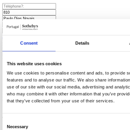
Demander plus d´informations
En demandant des informations, vous autorisez Sotheby's
Consent
Details
International à conserver vos données afin de vous informer sur des
propriétés conformément à sa politique de confidentialité.
Partager le projet
This website uses cookies
We use cookies to personalise content and ads, to provide s
features and to analyse our traffic. We also share informatio
use of our site with our social media, advertising and analyti
Projets similaires
Vous pouvez être intéressé également par ces
who may combine it with other information that you’ve provid
projets
that they’ve collected from your use of their services.
Cunha Residence
1
a
3
Chambres à partir de
Porto, Cedofeita, Santo
Consent
Ildefonso, Sé, Miragaia, São Nicolau e Vitória
237.900 €
Necessary
Selection