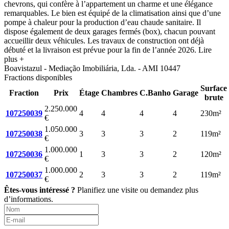
chevrons, qui confère à l’appartement un charme et une élégance
remarquables. Le bien est équipé de la climatisation ainsi que d’une
pompe à chaleur pour la production d’eau chaude sanitaire. Il
dispose également de deux garages fermés (box), chacun pouvant
accueillir deux véhicules. Les travaux de construction ont déjà
débuté et la livraison est prévue pour la fin de l’année 2026.
Lire
plus +
Boavistazul - Mediação Imobiliária, Lda. - AMI 10447
Fractions disponibles
Surface
Fraction
Prix
Étage
Chambres
C.Banho
Garage
brute
2.250.000
107250039
4
4
4
4
230m²
€
1.050.000
107250038
3
3
3
2
119m²
€
1.000.000
107250036
1
3
3
2
120m²
€
1.000.000
107250037
2
3
3
2
119m²
€
Êtes-vous intéressé ?
Planifiez une visite ou demandez plus
d’informations.