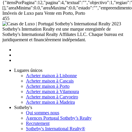
{"itensPorPagina":12,"pagina":4,"textual":"","objectivo":1,"regiao"
[],"areaMinima":0.0,"areaMaxima":0.0,"estado":"","empreendimento":
Imóveis de Luxo para Vente em Porto, Porto
455
2023
Sotheby's Internation Realty est une marque enregistrée de
Sotheby's International Realty Affiliates LLC. Chaque bureau est
juridiquement et financièrement indépendant.
Lugares únicos
Acheter maison à Lisbonne
Acheter maison à Cascais
Acheter maison à Porto
Acheter maison à Vilamoura
Acheter maison à Carvoeiro
Acheter maison à Madeira
Sotheby's
Qui sommes nous
Agences Portugal Sotheby’s Realty
Recrutement
Sotheby's International Realty®