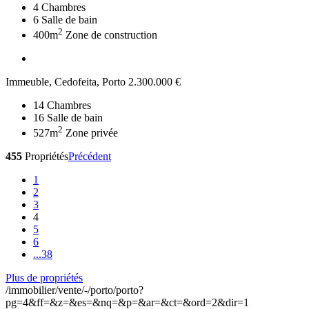
4
Chambres
6
Salle de bain
2
400m
Zone de construction
Immeuble, Cedofeita, Porto
2.300.000 €
14
Chambres
16
Salle de bain
2
527m
Zone privée
455
Propriétés
Précédent
1
2
3
4
5
6
...
38
Plus de propriétés
/immobilier/vente/-/porto/porto?
pg=4&ff=&z=&es=&nq=&p=&ar=&ct=&ord=2&dir=1