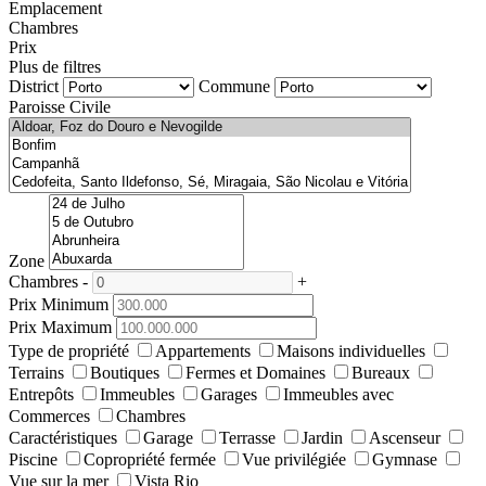
Emplacement
Chambres
Prix
Plus de filtres
District
Commune
Paroisse Civile
Zone
Chambres
-
+
Prix Minimum
Prix Maximum
Type de propriété
Appartements
Maisons individuelles
Terrains
Boutiques
Fermes et Domaines
Bureaux
Entrepôts
Immeubles
Garages
Immeubles avec
Commerces
Chambres
Caractéristiques
Garage
Terrasse
Jardin
Ascenseur
Piscine
Copropriété fermée
Vue privilégiée
Gymnase
Vue sur la mer
Vista Rio