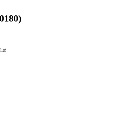
30180)
lité