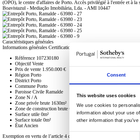
(OPO), le centre d'affaires de Porto. Accès privilégié à l'entrée et à la
Boavistazul - Mediação Imobiliária, Lda. - AMI 10447
Caractéristiques générales
Informations générales
Certification
Référence
107230180
Objectif
Vente
Prix de vente
1.950.000 €
Consent
Région
Porto
District
Porto
Commune
Porto
Paroisse Civile
Ramalde
This website uses cookies
Zone
N / A
Zone privée brute
1630m²
We use cookies to personalis
Zone de construction brute
0m²
information about your use of
Surface utile
0m²
Surface totale
0m²
other information that you’ve
État
Ancien
Consent
Exemption en vertu de l’article 4 du décret-loi nº118 / 2013.