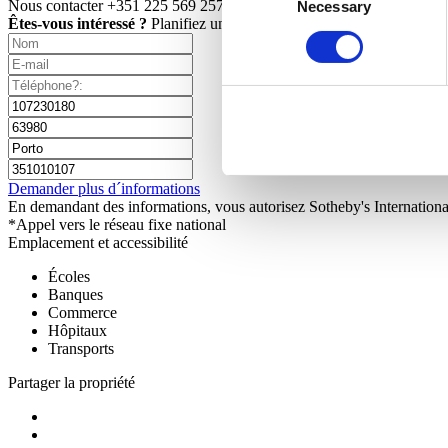
Nous contacter
+351 225 569 257*
Necessary
Selection
Êtes-vous intéressé ?
Planifiez une visite ou demandez plus d’inform
Demander plus d´informations
En demandant des informations, vous autorisez Sotheby's International
*Appel vers le réseau fixe national
Emplacement et accessibilité
Écoles
Banques
Commerce
Hôpitaux
Transports
Partager la propriété