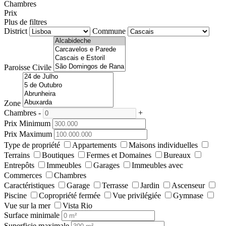
Chambres
Prix
Plus de filtres
District
Commune
Paroisse Civile
Zone
Chambres
-
+
Prix Minimum
Prix Maximum
Type de propriété
Appartements
Maisons individuelles
Terrains
Boutiques
Fermes et Domaines
Bureaux
Entrepôts
Immeubles
Garages
Immeubles avec
Commerces
Chambres
Caractéristiques
Garage
Terrasse
Jardin
Ascenseur
Piscine
Copropriété fermée
Vue privilégiée
Gymnase
Vue sur la mer
Vista Rio
Surface minimale
Superficie maximale