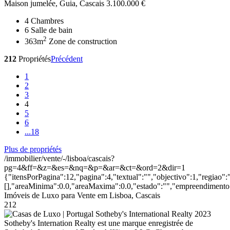
Maison jumelée, Guia, Cascais
3.100.000 €
4
Chambres
6
Salle de bain
2
363m
Zone de construction
212
Propriétés
Précédent
1
2
3
4
5
6
...
18
Plus de propriétés
/immobilier/vente/-/lisboa/cascais?
pg=4&ff=&z=&es=&nq=&p=&ar=&ct=&ord=2&dir=1
{"itensPorPagina":12,"pagina":4,"textual":"","objectivo":1,"regiao"
[],"areaMinima":0.0,"areaMaxima":0.0,"estado":"","empreendimento":
Imóveis de Luxo para Vente em Lisboa, Cascais
212
2023
Sotheby's Internation Realty est une marque enregistrée de