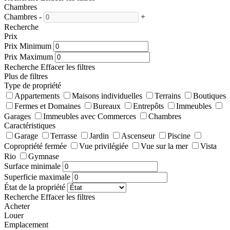
Chambres
Chambres
-
+
Recherche
Prix
Prix Minimum
Prix Maximum
Recherche
Effacer les filtres
Plus de filtres
Type de propriété
Appartements
Maisons individuelles
Terrains
Boutiques
Fermes et Domaines
Bureaux
Entrepôts
Immeubles
Garages
Immeubles avec Commerces
Chambres
Caractéristiques
Garage
Terrasse
Jardin
Ascenseur
Piscine
Copropriété fermée
Vue privilégiée
Vue sur la mer
Vista
Rio
Gymnase
Surface minimale
Superficie maximale
État de la propriété
Recherche
Effacer les filtres
Acheter
Louer
Emplacement