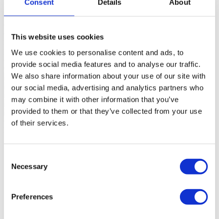
Consent
Details
About
Implantée à Cascais, une région réputée pour son charme naturel et
sa proximité avec la mer, cette villa s’inscrit dans un environnement
de grande qualité de vie, où règnent calme et convivialité. Cascais
offre non seulement de magnifiques plages, mais aussi une
This website uses cookies
infrastructure complète et variée, idéale pour les familles et les
personnes qui apprécient l’équilibre parfait entre loisirs, confort et
We use cookies to personalise content and ads, to
commodité.
Lire plus +
provide social media features and to analyse our traffic.
Cascaisazul - Mediação Imobiliária Lda - AMI 23153
We also share information about your use of our site with
our social media, advertising and analytics partners who
may combine it with other information that you’ve
provided to them or that they’ve collected from your use
Caractéristiques générales
of their services.
Informations générales
Caractéristiques
Certification
Référence
113240221
Objectif
Vente
Consent
Prix de vente
3.450.000 €
Necessary
Selection
Région
Estoril, Cascais, Sintra
District
Lisboa
Commune
Cascais
Preferences
Paroisse Civile
Cascais e Estoril
Zone
Cascais Centro
Zone privée brute
232m²