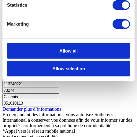
Zone de construction brute
415m²
Statistics
Surface utile
198m²
Surface totale
1256m²
État
Ancien
Marketing
général
Est, Nord, Ouest, Sud;
Nous contacter
+351 919 010 919*
Êtes-vous intéressé ?
Planifiez une visite ou demandez plus
Allow all
d’informations.
Allow selection
Demander plus d´informations
En demandant des informations, vous autorisez Sotheby's
International à conserver vos données afin de vous informer sur des
propriétés conformément à sa politique de confidentialité.
*Appel vers le réseau mobile national
Emplacement et accessibilité