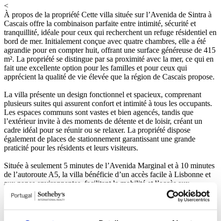
<
À propos de la propriété
Cette villa située sur l’Avenida de Sintra à
Cascais offre la combinaison parfaite entre intimité, sécurité et
tranquillité, idéale pour ceux qui recherchent un refuge résidentiel en
bord de mer. Initialement conçue avec quatre chambres, elle a été
agrandie pour en compter huit, offrant une surface généreuse de 415
m². La propriété se distingue par sa proximité avec la mer, ce qui en
fait une excellente option pour les familles et pour ceux qui
apprécient la qualité de vie élevée que la région de Cascais propose.
La villa présente un design fonctionnel et spacieux, comprenant
plusieurs suites qui assurent confort et intimité à tous les occupants.
Les espaces communs sont vastes et bien agencés, tandis que
l’extérieur invite à des moments de détente et de loisir, créant un
cadre idéal pour se réunir ou se relaxer. La propriété dispose
également de places de stationnement garantissant une grande
praticité pour les résidents et leurs visiteurs.
Située à seulement 5 minutes de l’Avenida Marginal et à 10 minutes
de l’autoroute A5, la villa bénéficie d’un accès facile à Lisbonne et
aux zones environnantes, facilitant la mobilité et l’accès aux
principaux centres urbains. De plus, à moins de 5 minutes en voiture
se trouvent des gares, des restaurants, des écoles et des
supermarchés, assurant un mode de vie pratique et confortable.