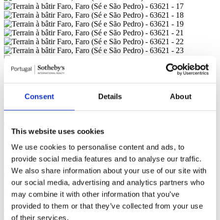
Faro, Faro (Sé e São Pedro),
Consent
Details
About
10.000.000 €
Terrain à bâtir (ref: 105230074)
This website uses cookies
We use cookies to personalise content and ads, to
Nous contacter
<
provide social media features and to analyse our traffic.
À propos de la propriété
Terrain de 31120m2 avec ruine situé à
We also share information about your use of our site with
Cerro do Bruxo à Faro. A 5 minutes de l'aéroport et du centre de
our social media, advertising and analytics partners who
Faro, dans une zone d'expansion, situé à côté du plus grand et plus
récent complexe résidentiel de Faro. Les accès routiers sont
may combine it with other information that you’ve
goudronnés et proches des jonctions de l'A22, de l'IC4 et de la N2,
provided to them or that they’ve collected from your use
avec accès aux supermarchés, au centre commercial et autres.
of their services.
Cerro do Bruxo sera très bientôt, la prochaine zone d'habitation