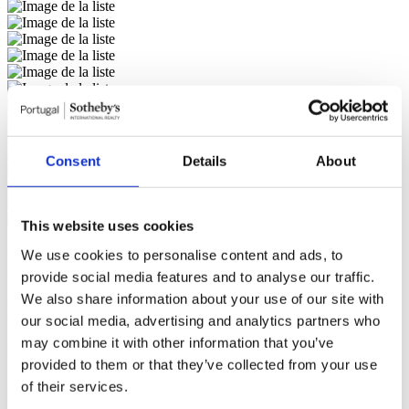
Consent
Details
About
This website uses cookies
We use cookies to personalise content and ads, to
Lisboa, Lumiar, 7.500.000 €
provide social media features and to analyse our traffic.
We also share information about your use of our site with
Palais 7 Chambres (ref: 109210056)
our social media, advertising and analytics partners who
may combine it with other information that you’ve
Nous contacter
provided to them or that they’ve collected from your use
<
À propos de la propriété
Parmi les palais et les quintas (anciennes
of their services.
fermes) de luxe à Paço do Lumiar, quartier historique de Lisbonne