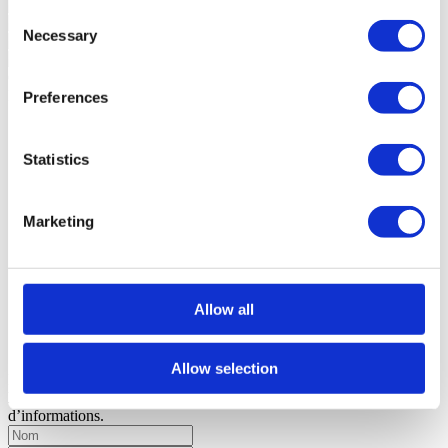
Consent
Necessary
Selection
Caractéristiques générales
Informations générales
Preferences
Référence
105240214
Objectif
Vente
Statistics
Prix de vente
2.950.000 €
Région
Algarve
District
Faro
Commune
Loulé
Marketing
Paroisse Civile
Quarteira
Zone
Vilamoura
Zone privée brute
216m²
Zone de construction brute
216m²
Allow all
Surface utile
195m²
Surface totale
458m²
État
Neuf
Allow selection
Nous contacter
+351 289 984 739*
Êtes-vous intéressé ?
Planifiez une visite ou demandez plus
d’informations.