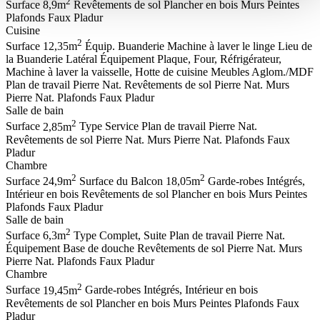
2
Surface
8,9m
Revêtements de sol
Plancher en bois
Murs
Peintes
Plafonds
Faux Pladur
Cuisine
2
Surface
12,35m
Équip. Buanderie
Machine à laver le linge
Lieu de
la Buanderie
Latéral
Équipement
Plaque, Four, Réfrigérateur,
Machine à laver la vaisselle, Hotte de cuisine
Meubles
Aglom./MDF
Plan de travail
Pierre Nat.
Revêtements de sol
Pierre Nat.
Murs
Pierre Nat.
Plafonds
Faux Pladur
Salle de bain
2
Surface
2,85m
Type
Service
Plan de travail
Pierre Nat.
Revêtements de sol
Pierre Nat.
Murs
Pierre Nat.
Plafonds
Faux
Pladur
Chambre
2
2
Surface
24,9m
Surface du Balcon
18,05m
Garde-robes
Intégrés,
Intérieur en bois
Revêtements de sol
Plancher en bois
Murs
Peintes
Plafonds
Faux Pladur
Salle de bain
2
Surface
6,3m
Type
Complet, Suite
Plan de travail
Pierre Nat.
Équipement
Base de douche
Revêtements de sol
Pierre Nat.
Murs
Pierre Nat.
Plafonds
Faux Pladur
Chambre
2
Surface
19,45m
Garde-robes
Intégrés, Intérieur en bois
Revêtements de sol
Plancher en bois
Murs
Peintes
Plafonds
Faux
Pladur