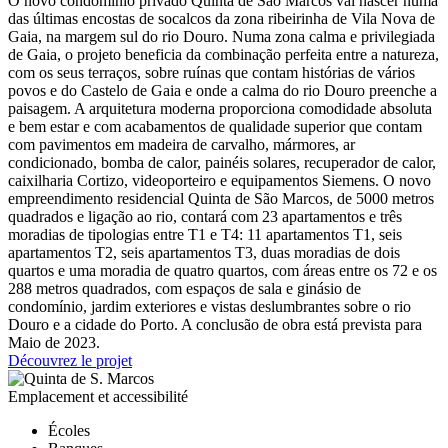
O novo condomínio privado Quinta de São Marcos vai nascer numa
das últimas encostas de socalcos da zona ribeirinha de Vila Nova de
Gaia, na margem sul do rio Douro. Numa zona calma e privilegiada
de Gaia, o projeto beneficia da combinação perfeita entre a natureza,
com os seus terraços, sobre ruínas que contam histórias de vários
povos e do Castelo de Gaia e onde a calma do rio Douro preenche a
paisagem. A arquitetura moderna proporciona comodidade absoluta
e bem estar e com acabamentos de qualidade superior que contam
com pavimentos em madeira de carvalho, mármores, ar
condicionado, bomba de calor, painéis solares, recuperador de calor,
caixilharia Cortizo, videoporteiro e equipamentos Siemens. O novo
empreendimento residencial Quinta de São Marcos, de 5000 metros
quadrados e ligação ao rio, contará com 23 apartamentos e três
moradias de tipologias entre T1 e T4: 11 apartamentos T1, seis
apartamentos T2, seis apartamentos T3, duas moradias de dois
quartos e uma moradia de quatro quartos, com áreas entre os 72 e os
288 metros quadrados, com espaços de sala e ginásio de
condomínio, jardim exteriores e vistas deslumbrantes sobre o rio
Douro e a cidade do Porto. A conclusão de obra está prevista para
Maio de 2023.
Découvrez le projet
Emplacement et accessibilité
Écoles