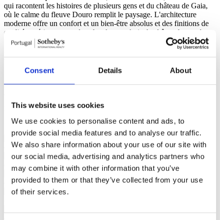
qui racontent les histoires de plusieurs gens et du château de Gaia,
où le calme du fleuve Douro remplit le paysage. L'architecture
moderne offre un confort et un bien-être absolus et des finitions de
qualité supérieure avec des planchers en bois de chêne, des marbres,
un climatiseur, une pompe à chaleur, des panneaux solaires, un
récupérateur de chaleur, des cadres Cortizo et un système
d'interphone vidéo.
Le nouveau développement résidentiel Quinta de São Marcos, de
Consent
Details
About
5000 mètres carrés et connecté à la rivière, disposera de 23
appartements et trois maisons avec des surfaces comprises entre 72
et 288 mètres carrés, et des typologies entre T1 (appartement 1
pièce) et T4 (appartement 4 pièces), avec espaces communs comme
This website uses cookies
un salon et un gymnase, jardin et une vue imprenable sur le fleuve
Douro et la ville de Porto.
Lire plus +
We use cookies to personalise content and ads, to
Boavistazul - Mediação Imobiliária, Lda. - AMI 10447
provide social media features and to analyse our traffic.
We also share information about your use of our site with
our social media, advertising and analytics partners who
may combine it with other information that you’ve
provided to them or that they’ve collected from your use
of their services.