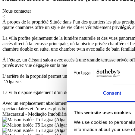
Nous contacter
<
À propos de la propriété
Située dans l’un des quartiers les plus prest
quatre chambres offre un style de vie côtier véritablement privilégié, 
La villa profite pleinement de la lumière naturelle et des vues panor
accès direct à la terrasse principale, où la piscine privée chauffée et
chambre double en suite, une chambre twin avec salle de bain familial
À l’étage, un élégant salon avec accès à une grande terrasse privée o
privés avec vue dégagée sur la mer.
L’arrière de la propriété permet un accès direct à la zone de Monte Ca
l’Algarve.
La villa dispose également d’un double garage avec portes électriques, d
Consent
Avec un emplacement absolument privilégié, à deux pas du centre de Ca
spectaculaires et l’une des plus belles adresses côtières de l’Algarve.
L
This website uses cookies
Máscarazul - Mediação Imobiliária Lda - AMI 8904
We use cookies to personalis
information about your use of