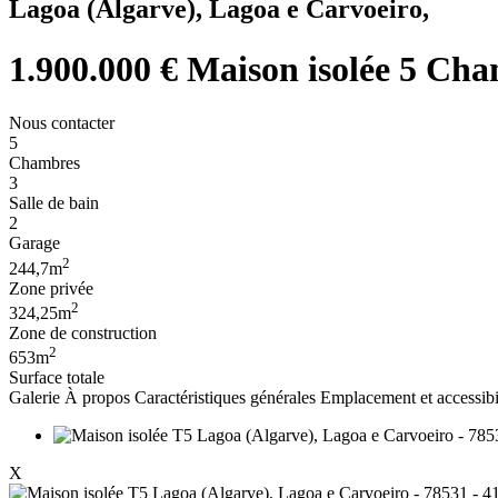
Lagoa (Algarve), Lagoa e Carvoeiro,
1.900.000 €
Maison isolée 5 Cha
Nous contacter
5
Chambres
3
Salle de bain
2
Garage
2
244,7m
Zone privée
2
324,25m
Zone de construction
2
653m
Surface totale
Galerie
À propos
Caractéristiques générales
Emplacement et accessibi
X