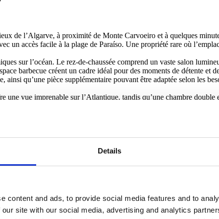
igieux de l’Algarve, à proximité de Monte Carvoeiro et à quelques minut
avec un accès facile à la plage de Paraíso. Une propriété rare où l’empla
amiques sur l’océan. Le rez-de-chaussée comprend un vaste salon lumineu
 l’espace barbecue créent un cadre idéal pour des moments de détente et 
e, ainsi qu’une pièce supplémentaire pouvant être adaptée selon les bes
ffre une vue imprenable sur l’Atlantique, tandis qu’une chambre double 
rvoeiro, connue pour ses restaurants et son ambiance exclusive, offrant 
e la climatisation dans toutes les pièces et de placards encastrés, reflé
Details
rvoeiro et de la plage de Paraíso, cette résidence représente une oppo
ire plus +
e content and ads, to provide social media features and to analy
 our site with our social media, advertising and analytics partn