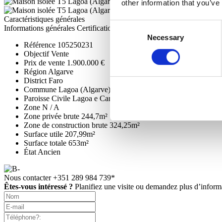
other information that you’ve
Caractéristiques générales
Consent
Informations générales
Certification
Necessary
Selection
Référence
105250231
Objectif
Vente
Prix de vente
1.900.000 €
Région
Algarve
District
Faro
Commune
Lagoa (Algarve)
Paroisse Civile
Lagoa e Carvoeiro
Zone
N / A
Zone privée brute
244,7m²
Zone de construction brute
324,25m²
Surface utile
207,99m²
Surface totale
653m²
État
Ancien
Nous contacter
+351 289 984 739*
Êtes-vous intéressé ?
Planifiez une visite ou demandez plus d’inform