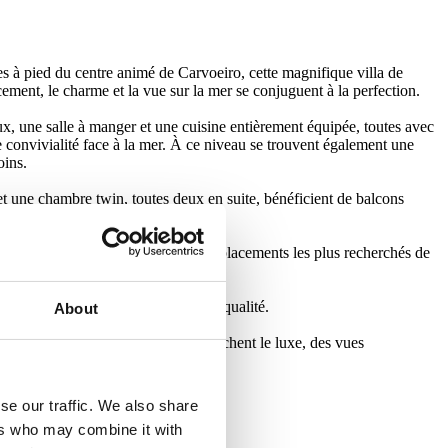
es à pied du centre animé de Carvoeiro, cette magnifique villa de
cement, le charme et la vue sur la mer se conjuguent à la perfection.
x, une salle à manger et une cuisine entièrement équipée, toutes avec
de convivialité face à la mer. À ce niveau se trouvent également une
oins.
et une chambre twin, toutes deux en suite, bénéficient de balcons
confort et intimité dans l’un des emplacements les plus recherchés de
tant un haut niveau de confort et de qualité.
About
rtunité unique pour ceux qui recherchent le luxe, des vues
se our traffic. We also share
ers who may combine it with