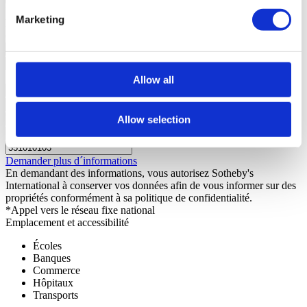
Nous contacter
+351 215 552 386*
Marketing
Êtes-vous intéressé ?
Planifiez une visite ou demandez plus
d’informations.
Allow all
Allow selection
Demander plus d´informations
En demandant des informations, vous autorisez Sotheby's
International à conserver vos données afin de vous informer sur des
propriétés conformément à sa politique de confidentialité.
*Appel vers le réseau fixe national
Emplacement et accessibilité
Écoles
Banques
Commerce
Hôpitaux
Transports