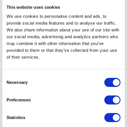
Prix de vente
6.500.000 €
This website uses cookies
Région
Lisboa
District
Lisboa
We use cookies to personalise content and ads, to
Commune
Lisboa
provide social media features and to analyse our traffic.
Paroisse Civile
Estrela
We also share information about your use of our site with
Zone
N / A
Zone privée brute
832m²
our social media, advertising and analytics partners who
Zone de construction brute
0m²
may combine it with other information that you’ve
Surface utile
680m²
provided to them or that they’ve collected from your use
Surface totale
250m²
État
Neuf
of their services.
Couloir
Cuisine
Salon
Consent
Salon
Necessary
Selection
Salon
Salon
Cuisine
Preferences
Chambre
Chambre
Chambre
Chambre
Statistics
Chambre