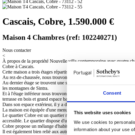
Cascais, Cobre, 1.590.000 €
Maison 4 Chambres (ref: 102240271)
Nous contacter
<
À propos de la propriété
Nouvelle villa contemporaine avec quatre chamb
Cobre à Cascais.
Cette maison a trois étages répartis comme suit :
Au rez-de-chaussée, nous trouvons la salle de bain, le salon et la sall
Au dernier étage se trouvent une suite parentale avec dressing et balc
les montagnes de Sintra.
Consent
Et à l'étage inférieur nous trouvons également une autre chambre avec 
terrasse en bois et grand espace barbecue,
Dans son espace extérieur, il y a de la place pour trois véhicules.
La maison est équipée d'une menuiserie de haute qualité, de matériaux d
This website uses cookies
Le quartier Cobre est un quartier résidentiel situé à proximité du cent
accessible. Le quartier dispose d'une bonne infrastructure, notamment
We use cookies to personalis
Cobre propose un mélange d'habitations modernes et traditionnelles, ref
information about your use of
Il est également bien relié aux autres quartiers de Cascais et de Lisbon