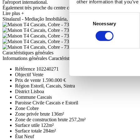
other information that you’ve
l'aéroport international.
Également très proche du centre commercial Cascais et de l'hôpital de
Lire plus +
Consent
Sinalazul - Mediação Imobiliária, Lda - AMI 7744
Necessary
Selection
Caractéristiques générales
Informations générales
Caractéristiques
Certification
Référence
102240271
Objectif
Vente
Prix de vente
1.590.000 €
Région
Estoril, Cascais, Sintra
District
Lisboa
Commune
Cascais
Paroisse Civile
Cascais e Estoril
Zone
Cobre
Zone privée brute
136m²
Zone de construction brute
257,2m²
Surface utile
122m²
Surface totale
284m²
État
Neuf