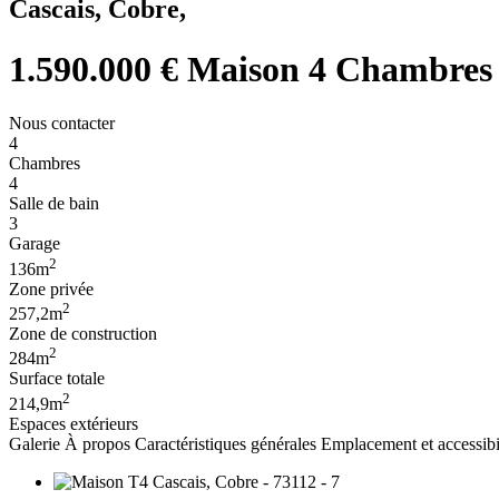
Cascais, Cobre,
1.590.000 €
Maison 4 Chambres (
Nous contacter
4
Chambres
4
Salle de bain
3
Garage
2
136m
Zone privée
2
257,2m
Zone de construction
2
284m
Surface totale
2
214,9m
Espaces extérieurs
Galerie
À propos
Caractéristiques générales
Emplacement et accessibi