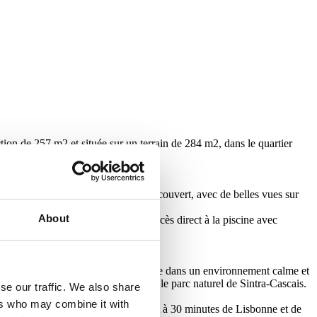
ction de 257 m2 et située sur un terrain de 284 m2, dans le quartier
e avec des appareils Miele.
 escalier qui donne accès à un toit couvert, avec de belles vues sur
About
intégrée dans un bon séjour avec accès direct à la piscine avec
tes les pièces.
 personnes recherchant une qualité de vie dans un environnement calme et
a proximité d'espaces verts, comme le parc naturel de Sintra-Cascais.
se our traffic. We also share
ers who may combine it with
'autoroute A5, à 15 minutes de Sintra et à 30 minutes de Lisbonne et de