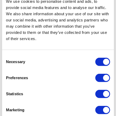
Sinalazul - Mediação Imobiliária, Lda - AMI 7744
We use cookies to personalise content and ads, to
provide social media features and to analyse our traffic.
We also share information about your use of our site with
our social media, advertising and analytics partners who
Caractéristiques générales
may combine it with other information that you’ve
Informations générales
Caractéristiques
Certification
provided to them or that they’ve collected from your use
Référence
102250130
of their services.
Objectif
Vente
Prix de vente
400.000 €
Région
Estoril, Cascais, Sintra
District
Lisboa
Consent
Commune
Cascais
Necessary
Selection
Paroisse Civile
Cascais e Estoril
Zone
Cascais Centro Histórico
Zone privée brute
60m²
Preferences
Zone de construction brute
60m²
Surface utile
51m²
Surface totale
30m²
État
Ancien
Statistics
général
Est, Ouest;
Marketing
Nous contacter
+351 919228919*