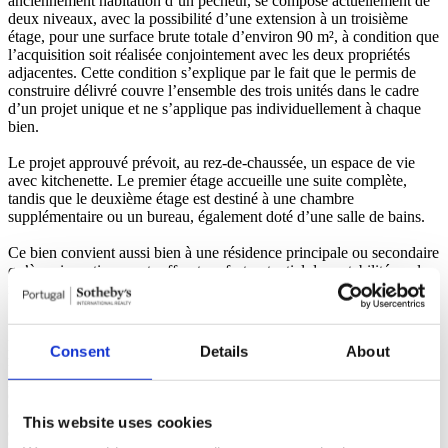
anciennement habitation d’un pêcheur, se compose actuellement de
deux niveaux, avec la possibilité d’une extension à un troisième
étage, pour une surface brute totale d’environ 90 m², à condition que
l’acquisition soit réalisée conjointement avec les deux propriétés
adjacentes. Cette condition s’explique par le fait que le permis de
construire délivré couvre l’ensemble des trois unités dans le cadre
d’un projet unique et ne s’applique pas individuellement à chaque
bien.
Le projet approuvé prévoit, au rez-de-chaussée, un espace de vie
avec kitchenette. Le premier étage accueille une suite complète,
tandis que le deuxième étage est destiné à une chambre
supplémentaire ou un bureau, également doté d’une salle de bains.
Ce bien convient aussi bien à une résidence principale ou secondaire
qu’à un investissement, offrant un fort potentiel de rentabilité sur le
marché locatif, en location courte ou longue durée.
Située à seulement trois minutes à pied de la Praia da Rainha, la
propriété bénéficie d’un environnement authentique, avec
Consent
Details
About
restaurants locaux de poisson frais, commerces dans les rues
piétonnes et la proximité des couchers de soleil de la Praia do
Guincho. Lisbonne se trouve à environ 25 minutes par la route
côtière, et l’aéroport de Lisbonne est accessible en 35 minutes
This website uses cookies
environ.
Lire plus +