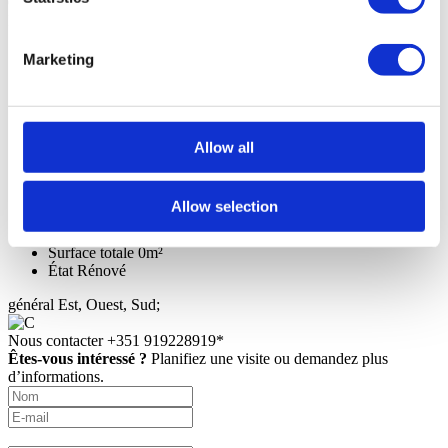
Caractéristiques générales
Informations générales
Caractéristiques
Certification
Référence
102230416
Marketing
Objectif
Vente
Prix de vente
2.950.000 €
Région
Estoril, Cascais, Sintra
District
Lisboa
Commune
Cascais
Allow all
Paroisse Civile
Cascais e Estoril
Zone
Estoril centro
Zone privée brute
296m²
Allow selection
Zone de construction brute
405m²
Surface utile
251,6m²
Surface totale
0m²
État
Rénové
général
Est, Ouest, Sud;
Nous contacter
+351 919228919*
Êtes-vous intéressé ?
Planifiez une visite ou demandez plus
d’informations.