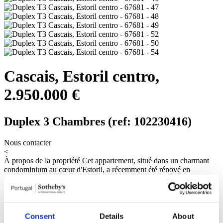
Cascais, Estoril centro,
2.950.000 €
Duplex 3 Chambres (ref: 102230416)
Nous contacter
<
À propos de la propriété
Cet appartement, situé dans un charmant
condominium au cœur d'Estoril, a récemment été rénové en
préservant divers détails originaux, reflétant l'engagement envers
l'esthétique et la qualité. Le condominium bénéficie d'un
emplacement central, réputé pour son atmosphère sophistiquée, sa
proximité avec la mer et son accès facile à divers services. Dans
l'espace commun, il y a une piscine et des espaces extérieurs
Consent
Details
About