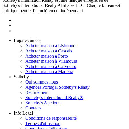
Sotheby's Internation Realty est une marque enregistrée de
Sotheby's International Realty Affiliates LLC. Chaque bureau est
juridiquement et financièrement indépendant.
Lugares únicos
Acheter maison à Lisbonne
Acheter maison à Cascais
Acheter maison à Porto
Acheter maison à Vilamoura
Acheter maison à Carvoeiro
Acheter maison à Madeira
Sotheby's
Qui sommes nous
Agences Portugal Sotheby’s Realty
Recrutement
Sotheby's International Realty®
Sotheby's Auctions
Contacts
Info Legal
Conditions de responsabilité
Termes d'utilisation
Conditions d'utilisation