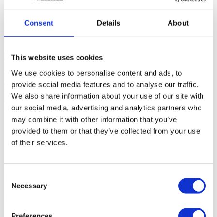
Nous contacter
+351 215 552 386*
Êtes-vous intéressé ?
Planifiez une visite ou demandez plus
d’informations.
Consent
Details
About
This website uses cookies
We use cookies to personalise content and ads, to
provide social media features and to analyse our traffic.
We also share information about your use of our site with
Demander plus d´informations
our social media, advertising and analytics partners who
En demandant des informations, vous autorisez Sotheby's
may combine it with other information that you’ve
International à conserver vos données afin de vous informer sur des
provided to them or that they’ve collected from your use
propriétés conformément à sa politique de confidentialité.
*Appel vers le réseau fixe national
of their services.
À propos de projet
Consent
Padaria XV
Necessary
Selection
Lisboa, Santa Maria Maior
Preferences