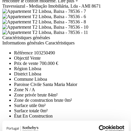
rencontre le confort moderne.
Lire plus +
Travessiazul - Mediação Imobiliária, Lda - AMI 8671
Caractéristiques générales
Informations générales
Caractéristiques
Référence
103250490
Objectif
Vente
Prix de vente
700.000 €
Région
Lisboa
District
Lisboa
Commune
Lisboa
Paroisse Civile
Santa Maria Maior
Zone
N / A
Zone privée brute
84m²
Zone de construction brute
0m²
Surface utile
0m²
Surface totale
0m²
État
En Construction
général
Double vitrage, Laqué, Stores (Électriques);