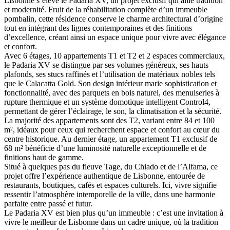
Lisbonne s’élève le Padaria XV, un projet exclusif qui allie tradition
et modernité. Fruit de la réhabilitation complète d’un immeuble
pombalin, cette résidence conserve le charme architectural d’origine
tout en intégrant des lignes contemporaines et des finitions
d’excellence, créant ainsi un espace unique pour vivre avec élégance
et confort.
Avec 6 étages, 10 appartements T1 et T2 et 2 espaces commerciaux,
le Padaria XV se distingue par ses volumes généreux, ses hauts
plafonds, ses stucs raffinés et l’utilisation de matériaux nobles tels
que le Calacatta Gold. Son design intérieur marie sophistication et
fonctionnalité, avec des parquets en bois naturel, des menuiseries à
rupture thermique et un système domotique intelligent Control4,
permettant de gérer l’éclairage, le son, la climatisation et la sécurité.
La majorité des appartements sont des T2, variant entre 84 et 100
m², idéaux pour ceux qui recherchent espace et confort au cœur du
centre historique. Au dernier étage, un appartement T1 exclusif de
68 m² bénéficie d’une luminosité naturelle exceptionnelle et de
finitions haut de gamme.
Situé à quelques pas du fleuve Tage, du Chiado et de l’Alfama, ce
projet offre l’expérience authentique de Lisbonne, entourée de
restaurants, boutiques, cafés et espaces culturels. Ici, vivre signifie
ressentir l’atmosphère intemporelle de la ville, dans une harmonie
parfaite entre passé et futur.
Le Padaria XV est bien plus qu’un immeuble : c’est une invitation à
vivre le meilleur de Lisbonne dans un cadre unique, où la tradition