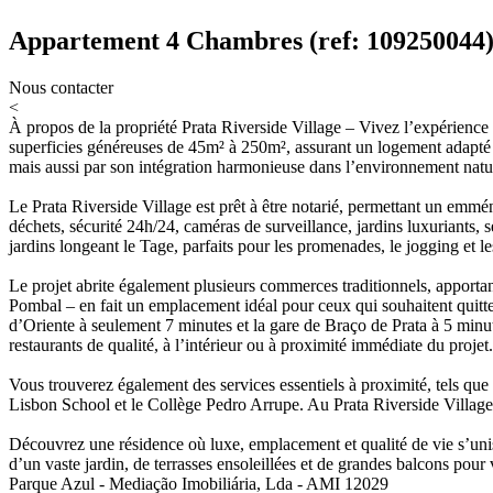
Appartement 4 Chambres (ref: 109250044
Nous contacter
<
À propos de la propriété
Prata Riverside Village – Vivez l’expérience 
superficies généreuses de 45m² à 250m², assurant un logement adapté 
mais aussi par son intégration harmonieuse dans l’environnement natu
Le Prata Riverside Village est prêt à être notarié, permettant un emmé
déchets, sécurité 24h/24, caméras de surveillance, jardins luxuriants,
jardins longeant le Tage, parfaits pour les promenades, le jogging et le
Le projet abrite également plusieurs commerces traditionnels, apportan
Pombal – en fait un emplacement idéal pour ceux qui souhaitent quitte
d’Oriente à seulement 7 minutes et la gare de Braço de Prata à 5 minute
restaurants de qualité, à l’intérieur ou à proximité immédiate du projet.
Vous trouverez également des services essentiels à proximité, tels q
Lisbon School et le Collège Pedro Arrupe. Au Prata Riverside Village, la
Découvrez une résidence où luxe, emplacement et qualité de vie s’unis
d’un vaste jardin, de terrasses ensoleillées et de grandes balcons pour 
Parque Azul - Mediação Imobiliária, Lda - AMI 12029