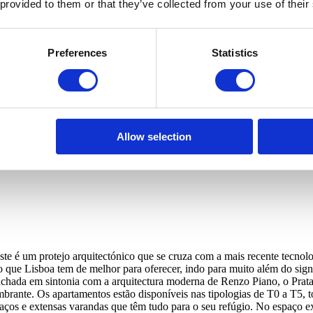
 provided to them or that they’ve collected from your use of their
Preferences
Statistics
 à conserver vos données afin de vous informer sur des propriétés confo
Allow selection
e é um protejo arquitectónico que se cruza com a mais recente tecnolog
 o que Lisboa tem de melhor para oferecer, indo para muito além do s
achada em sintonia com a arquitectura moderna de Renzo Piano, o Prata 
rante. Os apartamentos estão disponíveis nas tipologias de T0 a T5, t
ços e extensas varandas que têm tudo para o seu refúgio. No espaço ext