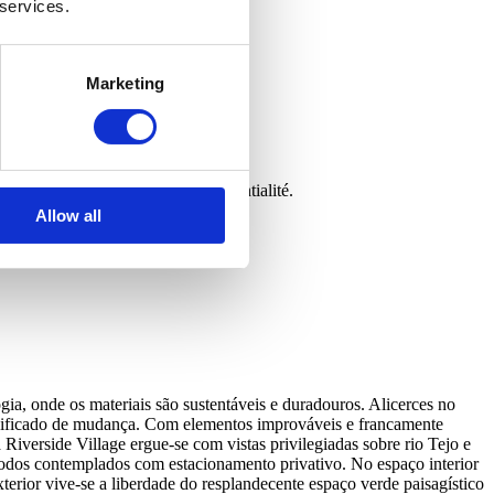
 services.
Marketing
rmément à sa politique de confidentialité.
Allow all
ia, onde os materiais são sustentáveis e duradouros. Alicerces no
ignificado de mudança. Com elementos improváveis e francamente
Riverside Village ergue-se com vistas privilegiadas sobre rio Tejo e
odos contemplados com estacionamento privativo. No espaço interior
erior vive-se a liberdade do resplandecente espaço verde paisagístico