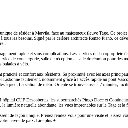
)
unique de résider à Marvila, face au majestueux fleuve Tage. Ce projet 
à tous les besoins. Signé par le célèbre architecte Renzo Piano, ce dé
rel.
nagement rapide et sans complications. Les services de la copropriété é
 service de conciergerie, salle de réception et salle de réunion pour d
s balades à vélo.
t praticité et confort aux résidents. Sa proximité avec les axes princip
r Lisbonne facilement, notamment grâce à l’accès rapide au pont Vasco 
s à pied. La station de métro Oriente se trouve aussi à 7 minutes, facili
ue l’hôpital CUF Descobertas, les supermarchés Pingo Doce et Continen
 lumière naturelle abondante, les vues imprenables sur le Tage et la facil
sent de façon unique. Prenez rendez-vous pour une visite et laissez-vous
votre havre de paix.
Lire plus +