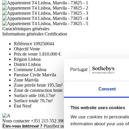
Caractéristiques générales
Informations générales
Certification
Référence
109250044
Objectif
Vente
Prix de vente
1.810.000 €
Région
Lisboa
District
Lisboa
Commune
Lisboa
Paroisse Civile
Marvila
Zone
Marvila
Zone privée brute
195,5m²
Consent
Zone de construction brute
266,1m²
Surface utile
166,17m²
Surface totale
70,7m²
État
Neuf
This website uses cookies
We use cookies to personalis
Nous contacter
+351 215 552 396*
information about your use of
Êtes-vous intéressé ?
Planifiez une visite ou demandez plus d’inform