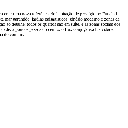
a criar uma nova referência de habitação de prestígio no Funchal.
a mar garantida, jardins paisagísticos, ginásio moderno e zonas de
ão ao detalhe: todos os quartos são em suíte, e as zonas sociais dos
dade, a poucos passos do centro, o Lux conjuga exclusividade,
ima do comum.