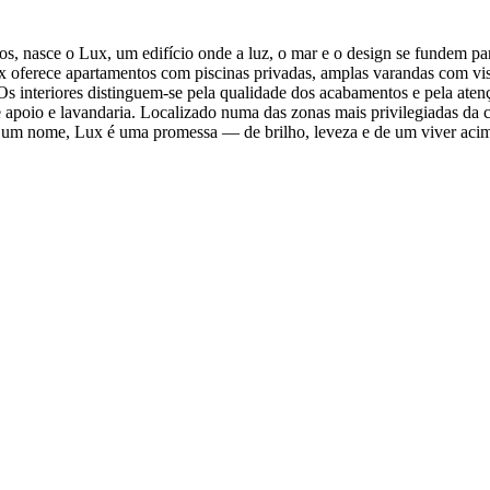
s, nasce o Lux, um edifício onde a luz, o mar e o design se fundem par
x oferece apartamentos com piscinas privadas, amplas varandas com vist
Os interiores distinguem-se pela qualidade dos acabamentos e pela atenç
oio e lavandaria. Localizado numa das zonas mais privilegiadas da ci
ue um nome, Lux é uma promessa — de brilho, leveza e de um viver ac