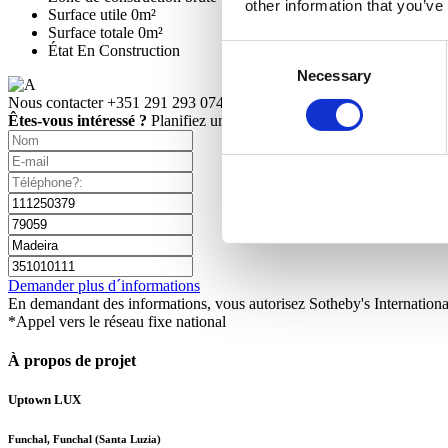
other information that you’ve
Surface utile
0m²
Surface totale
0m²
État
En Construction
Consent
Necessary
Selection
Nous contacter
+351 291 293 074*
Êtes-vous intéressé ?
Planifiez une visite ou demandez plus d’inform
Demander plus d´informations
En demandant des informations, vous autorisez Sotheby's International
*Appel vers le réseau fixe national
À propos de projet
Uptown LUX
Funchal, Funchal (Santa Luzia)