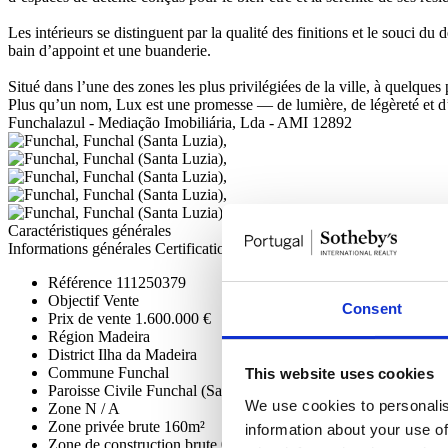
Les intérieurs se distinguent par la qualité des finitions et le souci 
bain d’appoint et une buanderie.
Situé dans l’une des zones les plus privilégiées de la ville, à quelques
Plus qu’un nom, Lux est une promesse — de lumière, de légèreté et d’u
Funchalazul - Mediação Imobiliária, Lda - AMI 12892
Caractéristiques générales
Informations générales
Certification
Référence
111250379
Objectif
Vente
Consent
Prix de vente
1.600.000 €
Région
Madeira
District
Ilha da Madeira
Commune
Funchal
This website uses cookies
Paroisse Civile
Funchal (Santa Luzia)
We use cookies to personalis
Zone
N / A
Zone privée brute
160m²
information about your use of
Zone de construction brute
0m²