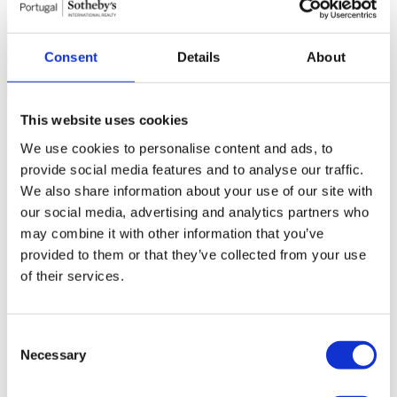
Boavistazul - Mediação Imobiliária, Lda. - AMI 10447
Consent
Details
About
Caractéristiques générales
This website uses cookies
Informations générales
Pièces
Certification
We use cookies to personalise content and ads, to
Référence
112240033
provide social media features and to analyse our traffic.
Objectif
Vente
Prix de vente
265.000 €
We also share information about your use of our site with
Région
Porto
our social media, advertising and analytics partners who
District
Porto
may combine it with other information that you’ve
Commune
Porto
Paroisse Civile
Bonfim
provided to them or that they’ve collected from your use
Zone
Bonfim
of their services.
Zone privée brute
60,27m²
Zone de construction brute
78,31m²
Surface utile
36,25m²
Surface totale
0m²
Consent
État
En Construction
Necessary
Selection
Salon
2
2
Surface
9,45m
Surface de la Terrasse
18,04m