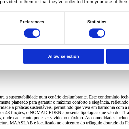
 provided to them or that they’ve collected from your use of their
Preferences
Statistics
 à conserver vos données afin de vous informer sur des propriétés confo
Allow selection
ra a sustentabilidade num cenário deslumbrante. Este condomínio fech
ente planeado para garantir o máximo conforto e elegância, refletindo o
idade a práticas sustentáveis, permitindo que viva em harmonia com a n
por 43 frações, o NOMAD EDEN apresenta tipologias que vão do T1 ao 
, onde cada canto pode ser vivido ao máximo. As comodidades incluem e
de arquitetura MAASLAB e localizado no epicentro do triângulo doura