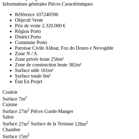
Informations générales
Pièces
Caractéristiques
Référence
107240596
Objectif
Vente
Prix de vente
2.320.000 €
Région
Porto
District
Porto
Commune
Porto
Paroisse Civile
Aldoar, Foz do Douro e Nevogilde
Zone
N / A
Zone privée brute
256m²
Zone de construction brute
382m²
Surface utile
161m²
Surface totale
0m²
État
En Projet
Couloir
2
Surface
7m
Cuisine
2
Surface
27m
Pièces
Garde-Manger
Salon
2
2
Surface
27m
Surface de la Terrasse
126m
Chambre
2
Surface
15m