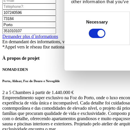
other information that you’ve
Consent
Necessary
Selection
Demander plus d´informations
En demandant des informations, vous autorisez Sotheby's International
*Appel vers le réseau fixe national
À propos de projet
NOMAD EDEN
Porto, Aldoar, Foz do Douro e Nevogilde
2 a 5 Chambres à partir de 1.440.000 €
Empreendimento super exclusivo na Foz do Porto, onde o luxo encont
experiência de vida única e incomparável. Cada detalhe foi cuidadosam
contemporânea e das comodidades de elevado nível, o projeto dá prior
famílias que procuram qualidade de vida e exclusividade. Composto 
com o detalhe, oferecendo apartamentos grandiosos e muito espaçosos
sauna e piscinas interiores e exteriores. Projetado pelo atelier 
exclusividade encontra o mar.