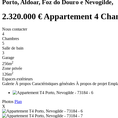
Porto, Aldoar, Foz do Douro e Nevogilde,
2.320.000 €
Appartement 4 Cham
Nous contacter
4
Chambres
5
Salle de bain
3
Garage
2
256m
Zone privée
2
126m
Espaces extérieurs
Galerie
À propos
Caractéristiques générales
À propos de projet
Empla
Photos
Plan
X