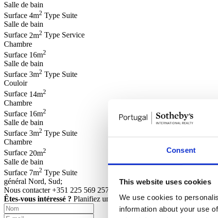
Salle de bain
2
Surface
4m
Type
Suite
Salle de bain
2
Surface
2m
Type
Service
Chambre
2
Surface
16m
Salle de bain
2
Surface
3m
Type
Suite
Couloir
2
Surface
14m
Chambre
2
Surface
16m
Salle de bain
2
Surface
3m
Type
Suite
Chambre
Consent
2
Surface
20m
Salle de bain
2
Surface
7m
Type
Suite
général
Nord, Sud;
This website uses cookies
Nous contacter
+351 225 569 257*
We use cookies to personalis
Êtes-vous intéressé ?
Planifiez une visite ou demandez plus d’inform
information about your use of