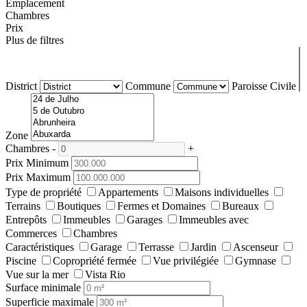
Emplacement
Chambres
Prix
Plus de filtres
District
Commune
Paroisse Civile
Zone
Chambres
-
+
Prix Minimum
Prix Maximum
Type de propriété
Appartements
Maisons individuelles
Terrains
Boutiques
Fermes et Domaines
Bureaux
Entrepôts
Immeubles
Garages
Immeubles avec
Commerces
Chambres
Caractéristiques
Garage
Terrasse
Jardin
Ascenseur
Piscine
Copropriété fermée
Vue privilégiée
Gymnase
Vue sur la mer
Vista Rio
Surface minimale
Superficie maximale