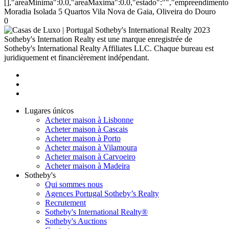
[],"areaMinima":0.0,"areaMaxima":0.0,"estado":"","empreendimento":
Moradia Isolada 5 Quartos Vila Nova de Gaia, Oliveira do Douro
0
2023
Sotheby's Internation Realty est une marque enregistrée de
Sotheby's International Realty Affiliates LLC. Chaque bureau est
juridiquement et financièrement indépendant.
Lugares únicos
Acheter maison à Lisbonne
Acheter maison à Cascais
Acheter maison à Porto
Acheter maison à Vilamoura
Acheter maison à Carvoeiro
Acheter maison à Madeira
Sotheby's
Qui sommes nous
Agences Portugal Sotheby’s Realty
Recrutement
Sotheby's International Realty®
Sotheby's Auctions