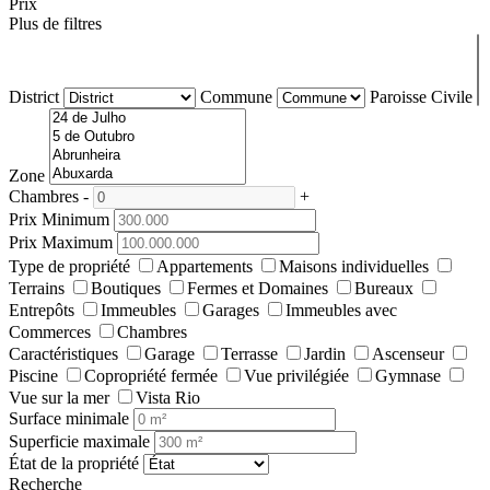
Prix
Plus de filtres
District
Commune
Paroisse Civile
Zone
Chambres
-
+
Prix Minimum
Prix Maximum
Type de propriété
Appartements
Maisons individuelles
Terrains
Boutiques
Fermes et Domaines
Bureaux
Entrepôts
Immeubles
Garages
Immeubles avec
Commerces
Chambres
Caractéristiques
Garage
Terrasse
Jardin
Ascenseur
Piscine
Copropriété fermée
Vue privilégiée
Gymnase
Vue sur la mer
Vista Rio
Surface minimale
Superficie maximale
État de la propriété
Recherche