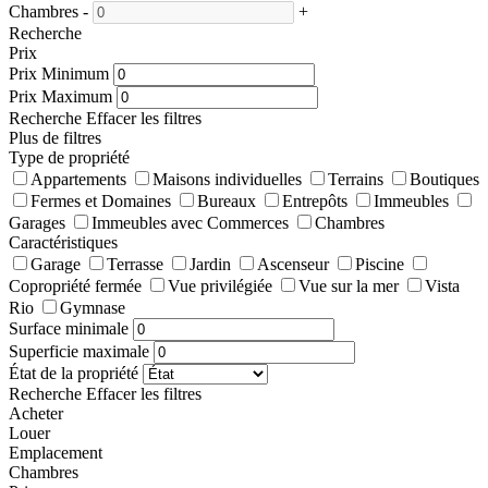
Chambres
-
+
Recherche
Prix
Prix Minimum
Prix Maximum
Recherche
Effacer les filtres
Plus de filtres
Type de propriété
Appartements
Maisons individuelles
Terrains
Boutiques
Fermes et Domaines
Bureaux
Entrepôts
Immeubles
Garages
Immeubles avec Commerces
Chambres
Caractéristiques
Garage
Terrasse
Jardin
Ascenseur
Piscine
Copropriété fermée
Vue privilégiée
Vue sur la mer
Vista
Rio
Gymnase
Surface minimale
Superficie maximale
État de la propriété
Recherche
Effacer les filtres
Acheter
Louer
Emplacement
Chambres