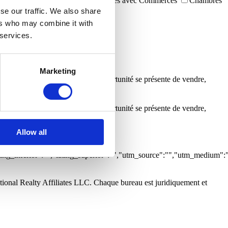
Immeubles
Garages
Immeubles avec Commerces
Chambres
 la mer
Vista Rio
se our traffic. We also share
ers who may combine it with
 services.
.
Marketing
es pour m’informer dès qu’une opportunité se présente de vendre,
.
es pour m’informer dès qu’une opportunité se présente de vendre,
Allow all
:0,"grupo":"","caracteristicas":
tlng_inferior":"","latlng_superior":"","utm_source":"","utm_medium":
tional Realty Affiliates LLC. Chaque bureau est juridiquement et