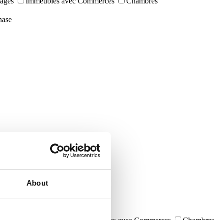
ages
Immeubles avec Commerces
Chambres
ase
About