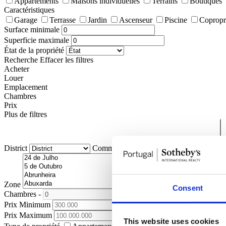
Appartements
Maisons individuelles
Terrains
Boutiques
Caractéristiques
Garage
Terrasse
Jardin
Ascenseur
Piscine
Copropr
Surface minimale
Superficie maximale
État de la propriété
Recherche
Effacer les filtres
Acheter
Louer
Emplacement
Chambres
Prix
Plus de filtres
District
Commune
Paroisse Civile
Zone
Consent
Chambres
-
+
Prix Minimum
Prix Maximum
This website uses cookies