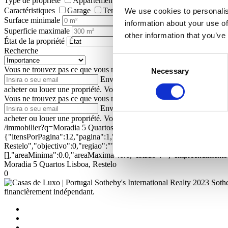
Type de propriété
Appartements
Maisons individuelles
Terra
Caractéristiques
Garage
Terrasse
Jardin
Ascenseur
Pi
We use cookies to personalis
Surface minimale
information about your use of
Superficie maximale
other information that you’ve
État de la propriété
Recherche
Consent
Vous ne trouvez pas ce que vous recherchez ?
Laissez-nous votre adre
Necessary
Selection
Envoyer
J’autorise Portugal Sotheby's 
acheter ou louer une propriété. Vous pouvez modifier cette autorisatio
Vous ne trouvez pas ce que vous recherchez ?
Laissez-nous votre adre
Envoyer
J’autorise Portugal Sotheby's 
acheter ou louer une propriété. Vous pouvez modifier cette autorisatio
/immobilier?q=Moradia 5 Quartos Lisboa, Restelo&ord=1&dir=1
{"itensPorPagina":12,"pagina":1,"textual":"Moradia 5 Quartos Lisbo
Restelo","objectivo":0,"regiao":"","zona":"","distrito":"","concelh
[],"areaMinima":0.0,"areaMaxima":0.0,"estado":"","empreendimento":
Moradia 5 Quartos Lisboa, Restelo
0
2023 Sothe
financièrement indépendant.