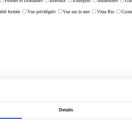
Fermes et Domaines
Bureaux
Entrepôts
Immeubles
Gar
iété fermée
Vue privilégiée
Vue sur la mer
Vista Rio
Gymn
Details