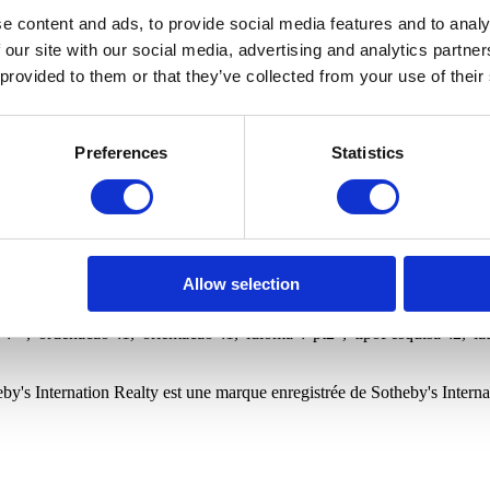
ins
Boutiques
Fermes et Domaines
Bureaux
Entrepôts
scine
Copropriété fermée
Vue privilégiée
Gymnase
Vue sur
e content and ads, to provide social media features and to analy
 our site with our social media, advertising and analytics partn
 provided to them or that they’ve collected from your use of their
sse e-mail pour recevoir de nouvelles propriétés liées à votre recherche
Preferences
Statistics
International Realty et ses bureaux à conserver mes données personnell
n ultérieurement sur privacy.sirpt.com.
sse e-mail pour recevoir de nouvelles propriétés liées à votre recherche
International Realty et ses bureaux à conserver mes données personnell
n ultérieurement sur privacy.sirpt.com.
Allow selection
a,
o":"","freguesia":"","quartos":0,"wcs":0,"precoMinimo":0,"precoMaximo"
"","ordenacao":1,"orientacao":1,"idioma":"pt2","tipoPesquisa":2,"la
by's Internation Realty est une marque enregistrée de Sotheby's Interna