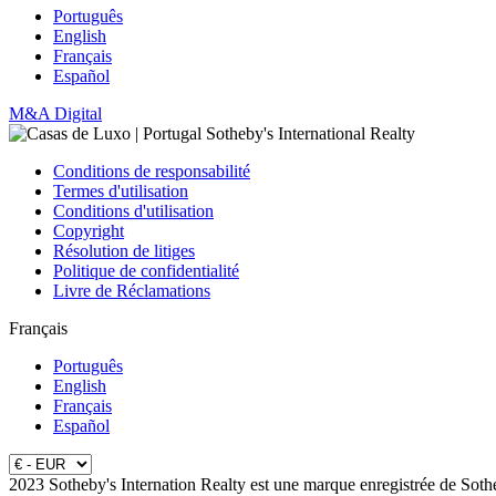
Português
English
Français
Español
M&A Digital
Conditions de responsabilité
Termes d'utilisation
Conditions d'utilisation
Copyright
Résolution de litiges
Politique de confidentialité
Livre de Réclamations
Français
Português
English
Français
Español
2023 Sotheby's Internation Realty est une marque enregistrée de Soth