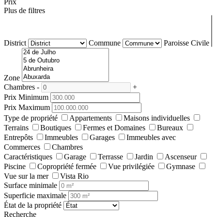
Prix
Plus de filtres
District
Commune
Paroisse Civile
Zone
Chambres
-
+
Prix Minimum
Prix Maximum
Type de propriété
Appartements
Maisons individuelles
Terrains
Boutiques
Fermes et Domaines
Bureaux
Entrepôts
Immeubles
Garages
Immeubles avec
Commerces
Chambres
Caractéristiques
Garage
Terrasse
Jardin
Ascenseur
Piscine
Copropriété fermée
Vue privilégiée
Gymnase
Vue sur la mer
Vista Rio
Surface minimale
Superficie maximale
État de la propriété
Recherche