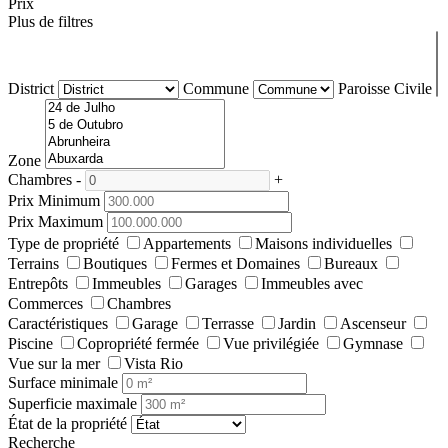
Prix
Plus de filtres
District
Commune
Paroisse Civile
Zone
Chambres
-
+
Prix Minimum
Prix Maximum
Type de propriété
Appartements
Maisons individuelles
Terrains
Boutiques
Fermes et Domaines
Bureaux
Entrepôts
Immeubles
Garages
Immeubles avec
Commerces
Chambres
Caractéristiques
Garage
Terrasse
Jardin
Ascenseur
Piscine
Copropriété fermée
Vue privilégiée
Gymnase
Vue sur la mer
Vista Rio
Surface minimale
Superficie maximale
État de la propriété
Recherche