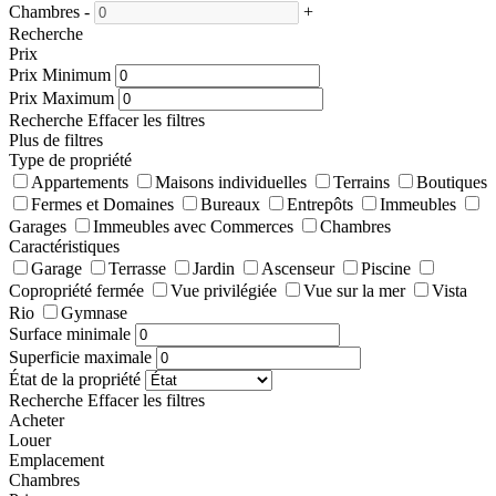
Chambres
-
+
Recherche
Prix
Prix Minimum
Prix Maximum
Recherche
Effacer les filtres
Plus de filtres
Type de propriété
Appartements
Maisons individuelles
Terrains
Boutiques
Fermes et Domaines
Bureaux
Entrepôts
Immeubles
Garages
Immeubles avec Commerces
Chambres
Caractéristiques
Garage
Terrasse
Jardin
Ascenseur
Piscine
Copropriété fermée
Vue privilégiée
Vue sur la mer
Vista
Rio
Gymnase
Surface minimale
Superficie maximale
État de la propriété
Recherche
Effacer les filtres
Acheter
Louer
Emplacement
Chambres