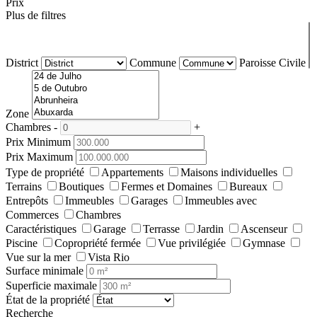
Prix
Plus de filtres
District
Commune
Paroisse Civile
Zone
Chambres
-
+
Prix Minimum
Prix Maximum
Type de propriété
Appartements
Maisons individuelles
Terrains
Boutiques
Fermes et Domaines
Bureaux
Entrepôts
Immeubles
Garages
Immeubles avec
Commerces
Chambres
Caractéristiques
Garage
Terrasse
Jardin
Ascenseur
Piscine
Copropriété fermée
Vue privilégiée
Gymnase
Vue sur la mer
Vista Rio
Surface minimale
Superficie maximale
État de la propriété
Recherche