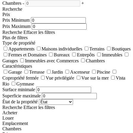
Chambres
-
+
Recherche
Prix
Prix Minimum
Prix Maximum
Recherche
Effacer les filtres
Plus de filtres
Type de propriété
Appartements
Maisons individuelles
Terrains
Boutiques
Fermes et Domaines
Bureaux
Entrepôts
Immeubles
Garages
Immeubles avec Commerces
Chambres
Caractéristiques
Garage
Terrasse
Jardin
Ascenseur
Piscine
Copropriété fermée
Vue privilégiée
Vue sur la mer
Vista
Rio
Gymnase
Surface minimale
Superficie maximale
État de la propriété
Recherche
Effacer les filtres
Acheter
Louer
Emplacement
Chambres