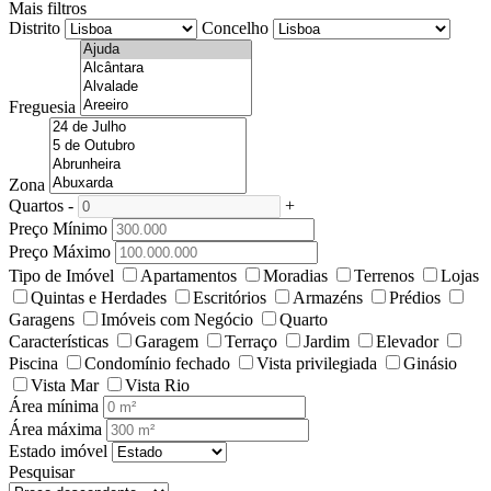
Mais filtros
Distrito
Concelho
Freguesia
Zona
Quartos
-
+
Preço Mínimo
Preço Máximo
Tipo de Imóvel
Apartamentos
Moradias
Terrenos
Lojas
Quintas e Herdades
Escritórios
Armazéns
Prédios
Garagens
Imóveis com Negócio
Quarto
Características
Garagem
Terraço
Jardim
Elevador
Piscina
Condomínio fechado
Vista privilegiada
Ginásio
Vista Mar
Vista Rio
Área mínima
Área máxima
Estado imóvel
Pesquisar