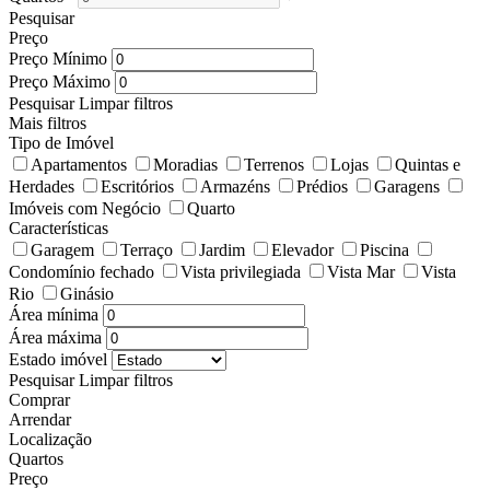
Pesquisar
Preço
Preço Mínimo
Preço Máximo
Pesquisar
Limpar filtros
Mais filtros
Tipo de Imóvel
Apartamentos
Moradias
Terrenos
Lojas
Quintas e
Herdades
Escritórios
Armazéns
Prédios
Garagens
Imóveis com Negócio
Quarto
Características
Garagem
Terraço
Jardim
Elevador
Piscina
Condomínio fechado
Vista privilegiada
Vista Mar
Vista
Rio
Ginásio
Área mínima
Área máxima
Estado imóvel
Pesquisar
Limpar filtros
Comprar
Arrendar
Localização
Quartos
Preço