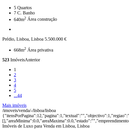
5
Quartos
7
C. Banho
2
640m
Área construção
Prédio, Lisboa, Lisboa
5.500.000 €
2
668m
Área privativa
523
Imóveis
Anterior
1
2
3
4
5
...
44
Mais imóveis
/imoveis/venda/-/lisboa/lisboa
{"itensPorPagina":12,"pagina":1,"textual":"","objectivo":1,"regiao"
[],"areaMinima":0.0,"areaMaxima":0.0,"estado":"","empreendimento":
Imóveis de Luxo para Venda em Lisboa, Lisboa