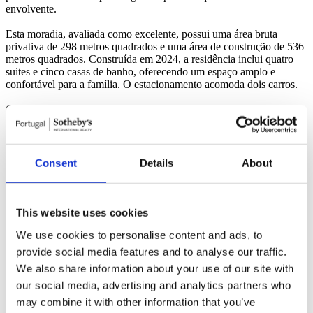
envolvente.
Esta moradia, avaliada como excelente, possui uma área bruta
privativa de 298 metros quadrados e uma área de construção de 536
metros quadrados. Construída em 2024, a residência inclui quatro
suites e cinco casas de banho, oferecendo um espaço amplo e
confortável para a família. O estacionamento acomoda dois carros.
O design da casa é complementado por um jardim com piscina
privada, ideal para momentos de lazer ao ar livre. A cave oferece
uma lavandaria, espaço técnico da casa e outras áreas de lazer,
enquanto o piso térreo (piso 0) inclui uma ampla zona social com
sala de estar e de jantar e cozinha e um quarto em suite. No primeiro
Consent
Details
About
andar (piso 1), encontram-se três quartos em suite .
A moradia está situada no condomínio exclusivo "Pearls", que
proporciona uma experiência de vida comunitária de alta qualidade.
This website uses cookies
A exposição solar nascente-poente garante uma ótima iluminação
We use cookies to personalise content and ads, to
natural ao longo do dia.
provide social media features and to analyse our traffic.
Em termos de localização, a casa está perto de várias comodidades
We also share information about your use of our site with
essenciais. Restaurantes, hospitais, supermercados e escolas
our social media, advertising and analytics partners who
encontram-se todos nas proximidades, facilitando o dia-a-dia dos
moradores. A propriedade beneficia ainda de excelente acesso às
may combine it with other information that you’ve
principais vias e transportes públicos.