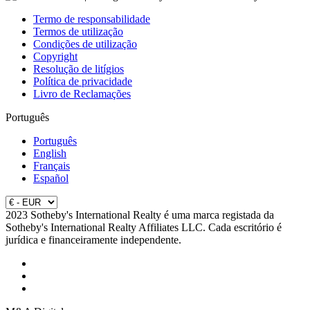
Termo de responsabilidade
Termos de utilização
Condições de utilização
Copyright
Resolução de litígios
Política de privacidade
Livro de Reclamações
Português
Português
English
Français
Español
2023 Sotheby's International Realty é uma marca registada da
Sotheby's International Realty Affiliates LLC. Cada escritório é
jurídica e financeiramente independente.