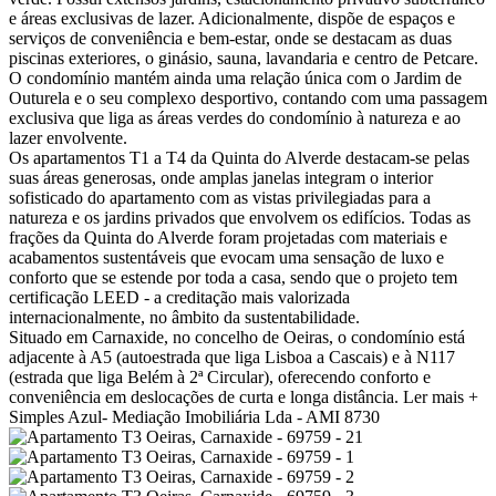
e áreas exclusivas de lazer. Adicionalmente, dispõe de espaços e
serviços de conveniência e bem-estar, onde se destacam as duas
piscinas exteriores, o ginásio, sauna, lavandaria e centro de Petcare.
O condomínio mantém ainda uma relação única com o Jardim de
Outurela e o seu complexo desportivo, contando com uma passagem
exclusiva que liga as áreas verdes do condomínio à natureza e ao
lazer envolvente.
Os apartamentos T1 a T4 da Quinta do Alverde destacam-se pelas
suas áreas generosas, onde amplas janelas integram o interior
sofisticado do apartamento com as vistas privilegiadas para a
natureza e os jardins privados que envolvem os edifícios. Todas as
frações da Quinta do Alverde foram projetadas com materiais e
acabamentos sustentáveis que evocam uma sensação de luxo e
conforto que se estende por toda a casa, sendo que o projeto tem
certificação LEED - a creditação mais valorizada
internacionalmente, no âmbito da sustentabilidade.
Situado em Carnaxide, no concelho de Oeiras, o condomínio está
adjacente à A5 (autoestrada que liga Lisboa a Cascais) e à N117
(estrada que liga Belém à 2ª Circular), oferecendo conforto e
conveniência em deslocações de curta e longa distância.
Ler mais +
Simples Azul- Mediação Imobiliária Lda - AMI 8730