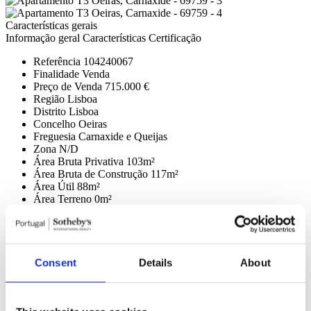
Características gerais
Informação geral
Características
Certificação
Referência
104240067
Finalidade
Venda
Preço de Venda
715.000 €
Região
Lisboa
Distrito
Lisboa
Concelho
Oeiras
Freguesia
Carnaxide e Queijas
Zona
N/D
Área Bruta Privativa
103m²
Área Bruta de Construção
117m²
Área Útil
88m²
Área Terreno
0m²
Estado
Planta
Água
Companhia;
Climatização
Ar Condicionado (Completo);
Domótica
Alarme (CCTV), Piscina (Exterior), Ginásio (Máquinas
Consent
Details
About
fitness, Sauna);
Edifício
Tipo empreendimento (Cond. Fechado, Habitação),
Isolamento (Acústico, Térmico), Equipamento (Jardins, Sala
Condomínio, Video-Porteiro), Piscina (Exterior), Ginásio (Máquinas