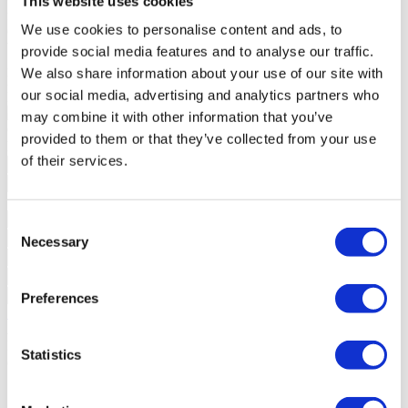
This website uses cookies
fitness, Sauna);
We use cookies to personalise content and ads, to
Garagem
Local (Cave);
Vistas
Panorâmicas;
provide social media features and to analyse our traffic.
Zona
Acessos (Bons), Centralidade (Centro da Cidade),
We also share information about your use of our site with
Proximidade (Centros Comerciais, Escolas, Farmácia, Ginásio,
our social media, advertising and analytics partners who
Hospital, Jardins, Supermercado);
may combine it with other information that you’ve
Contacte-nos
+351 215 552 431*
provided to them or that they’ve collected from your use
Interessado?
Agende visita ou solicite mais informações.
of their services.
Consent
Necessary
Selection
Preferences
Solicitar mais Informações
Ao pedir informações está a autorizar a Portugal Sotheby's
International Realty a guardar os seus dados para o informar sobre
Statistics
oportunidades de negócio, de acordo com a Política de Privacidade.
*Chamada para a rede fixa nacional