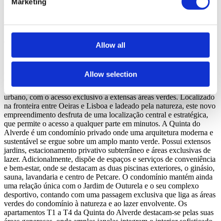
Marketing
Sobre o empreendimento
Quinta do Alverde
Oeiras, Carnaxide e Queijas
Allow all
1 a 4 Quartos desde 435.000 €
A Quinta do Alverde é um condomínio privado de 4.600 m2,
Allow selection
composto por 2 edifícios residenciais e um conjunto exclusivo de
amenities que conjugam a facilidade e o conforto do estilo de vida
urbano, com o acesso exclusivo a extensas áreas verdes. Localizado
na fronteira entre Oeiras e Lisboa e ladeado pela natureza, este novo
empreendimento desfruta de uma localização central e estratégica,
que permite o acesso a qualquer parte em minutos. A Quinta do
Alverde é um condomínio privado onde uma arquitetura moderna e
sustentável se ergue sobre um amplo manto verde. Possui extensos
jardins, estacionamento privativo subterrâneo e áreas exclusivas de
lazer. Adicionalmente, dispõe de espaços e serviços de conveniência
e bem-estar, onde se destacam as duas piscinas exteriores, o ginásio,
sauna, lavandaria e centro de Petcare. O condomínio mantém ainda
uma relação única com o Jardim de Outurela e o seu complexo
desportivo, contando com uma passagem exclusiva que liga as áreas
verdes do condomínio à natureza e ao lazer envolvente. Os
apartamentos T1 a T4 da Quinta do Alverde destacam-se pelas suas