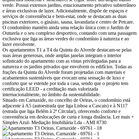
verde. Possui extensos jardins, estacionamento privativo subterrâneo
e áreas exclusivas de lazer. Adicionalmente, dispõe de espaços e
serviços de conveniência e bem-estar, onde se destacam as duas
piscinas exteriores, o ginásio, sauna, lavandaria e centro de Petcare.
O condomínio mantém ainda uma relação única com o Jardim de
Outurela e o seu complexo desportivo, contando com uma passagem
exclusiva que liga as áreas verdes do condomínio à natureza e ao
lazer envolvente.
Os apartamentos T1 a T4 da Quinta do Alverde destacam-se pelas
suas áreas generosas, onde amplas janelas integram o interior
sofisticado do apartamento com as vistas privilegiadas para a
natureza e os jardins privados que envolvem os edifícios. Todas as
frações da Quinta do Alverde foram projetadas com materiais e
acabamentos sustentáveis que evocam uma sensação de luxo e
conforto que se estende por toda a casa, sendo que o projeto tem
certificação LEED - a creditação mais valorizada
internacionalmente, no âmbito da sustentabilidade.
Situado em Carnaxide, no concelho de Oeiras, o condomínio está
adjacente à A5 (autoestrada que liga Lisboa a Cascais) e à N117
(estrada que liga Belém à 2ª Circular), oferecendo conforto e
conveniência em deslocações de curta e longa distância.
Ler mais +
Simples Azul- Mediação Imobiliária Lda - AMI 8730