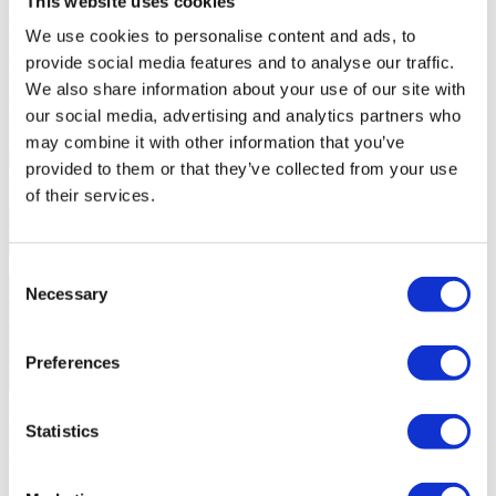
This website uses cookies
Condomínio, Video-Porteiro), Piscina (Exterior), Ginásio (Máquinas
We use cookies to personalise content and ads, to
fitness, Sauna);
Garagem
Local (Cave);
provide social media features and to analyse our traffic.
Vistas
Panorâmicas;
We also share information about your use of our site with
Zona
Acessos (Bons), Centralidade (Centro da Cidade),
our social media, advertising and analytics partners who
Proximidade (Centros Comerciais, Escolas, Farmácia, Ginásio,
Hospital, Jardins, Supermercado);
may combine it with other information that you’ve
provided to them or that they’ve collected from your use
Contacte-nos
+351 215 552 431*
of their services.
Interessado?
Agende visita ou solicite mais informações.
Consent
Necessary
Selection
Preferences
Solicitar mais Informações
Ao pedir informações está a autorizar a Portugal Sotheby's
Statistics
International Realty a guardar os seus dados para o informar sobre
oportunidades de negócio, de acordo com a Política de Privacidade.
*Chamada para a rede fixa nacional