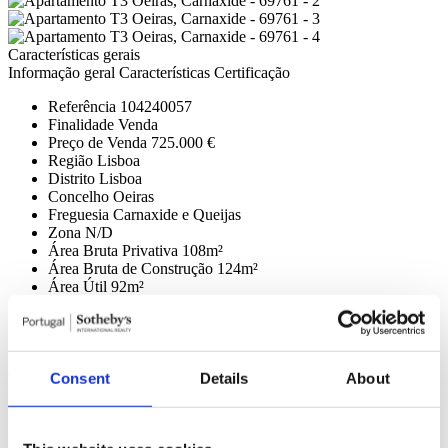
Características gerais
Informação geral
Características
Certificação
Referência
104240057
Finalidade
Venda
Preço de Venda
725.000 €
Região
Lisboa
Distrito
Lisboa
Concelho
Oeiras
Freguesia
Carnaxide e Queijas
Zona
N/D
Área Bruta Privativa
108m²
Área Bruta de Construção
124m²
Área Útil
92m²
Área Terreno
0m²
Estado
Planta
Água
Companhia;
Climatização
Ar Condicionado (Completo);
Consent
Details
About
Domótica
Alarme (CCTV), Piscina (Exterior), Ginásio (Máquinas
fitness, Sauna);
Edifício
Tipo empreendimento (Cond. Fechado, Habitação),
Isolamento (Acústico, Térmico), Equipamento (Jardins, Sala