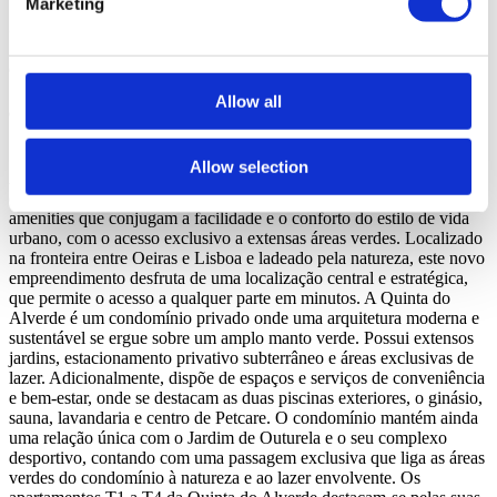
Marketing
Sobre o empreendimento
Quinta do Alverde
Allow all
Oeiras, Carnaxide e Queijas
1 a 4 Quartos desde 435.000 €
Allow selection
A Quinta do Alverde é um condomínio privado de 4.600 m2,
composto por 2 edifícios residenciais e um conjunto exclusivo de
amenities que conjugam a facilidade e o conforto do estilo de vida
urbano, com o acesso exclusivo a extensas áreas verdes. Localizado
na fronteira entre Oeiras e Lisboa e ladeado pela natureza, este novo
empreendimento desfruta de uma localização central e estratégica,
que permite o acesso a qualquer parte em minutos. A Quinta do
Alverde é um condomínio privado onde uma arquitetura moderna e
sustentável se ergue sobre um amplo manto verde. Possui extensos
jardins, estacionamento privativo subterrâneo e áreas exclusivas de
lazer. Adicionalmente, dispõe de espaços e serviços de conveniência
e bem-estar, onde se destacam as duas piscinas exteriores, o ginásio,
sauna, lavandaria e centro de Petcare. O condomínio mantém ainda
uma relação única com o Jardim de Outurela e o seu complexo
desportivo, contando com uma passagem exclusiva que liga as áreas
verdes do condomínio à natureza e ao lazer envolvente. Os