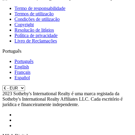
Termo de responsabilidade
Termos de utilização
Condições de utilização
Copyright
Resolução de litígios
Política de privacidade
Livro de Reclamações
Português
Português
English
Français
Español
2023 Sotheby's International Realty é uma marca registada da
Sotheby's International Realty Affiliates LLC. Cada escritório é
jurídica e financeiramente independente.