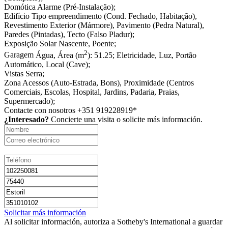
Domótica
Alarme (Pré-Instalação);
Edifício
Tipo empreendimento (Cond. Fechado, Habitação),
Revestimento Exterior (Mármore), Pavimento (Pedra Natural),
Paredes (Pintadas), Tecto (Falso Pladur);
Exposição Solar
Nascente, Poente;
2
Garagem
Água, Área (m
): 51.25; Eletricidade, Luz, Portão
Automático, Local (Cave);
Vistas
Serra;
Zona
Acessos (Auto-Estrada, Bons), Proximidade (Centros
Comerciais, Escolas, Hospital, Jardins, Padaria, Praias,
Supermercado);
Contacte con nosotros
+351 919228919*
¿Interesado?
Concierte una visita o solicite más información.
Solicitar más información
Al solicitar información, autoriza a Sotheby's International a guardar