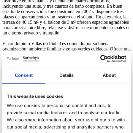
distribuye en tres plantas y cuenta con cuatro dormitorios,
incluyendo una suite, y tres cuartos de baño completos. En buen
estado de conservación, fue construida en 2002 y dispone de tres
plazas de aparcamiento y un trastero en el sótano. En el exterior, la
terraza de 40,15 m² y el balcón de 3 m² ofrecen espacios agradables
para comer al aire libre, relajarse y disfrutar de momentos sociales en
un entorno privado y tranquilo.
El condominio Villas do Pinhal es conocido por su buena
organización, ambiente familiar y zonas verdes cuidadas. Ofrece una
experiencia de vida tranquila y exclusiva, ideal para familias o
profesionales que buscan privacidad y confort en una zona
residencial consolidada y segura.
Consent
Details
About
Su ubicación es estratégica, con rápido acceso a la A5 y a la
carretera EN6 (Marginal), a unos siete minutos. El transporte
público está fácilmente disponible gracias a la proximidad de
estaciones de tren y paradas de autobús, lo que permite una
This website uses cookies
conexión eficiente con Lisboa y los alrededores.
We use cookies to personalise content and ads, to
En las inmediaciones se encuentran el centro comercial
provide social media features and to analyse our traffic.
CascaiShopping (9 minutos), el centro histórico de Cascais (10
minutos), el Casino Estoril (5 minutos) y las playas de Tamariz (7
We also share information about your use of our site with
minutos), Poça (8 minutos) y Abano (20 minutos). También cuenta
our social media, advertising and analytics partners who
con servicios de salud cercanos como el Hospital CUF Cascais (8