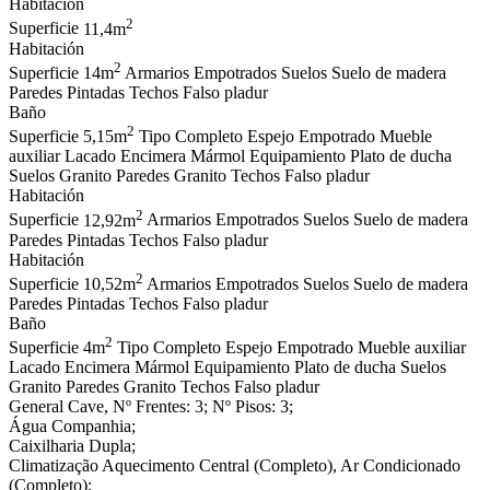
Habitación
2
Superficie
11,4m
Habitación
2
Superficie
14m
Armarios
Empotrados
Suelos
Suelo de madera
Paredes
Pintadas
Techos
Falso pladur
Baño
2
Superficie
5,15m
Tipo
Completo
Espejo
Empotrado
Mueble
auxiliar
Lacado
Encimera
Mármol
Equipamiento
Plato de ducha
Suelos
Granito
Paredes
Granito
Techos
Falso pladur
Habitación
2
Superficie
12,92m
Armarios
Empotrados
Suelos
Suelo de madera
Paredes
Pintadas
Techos
Falso pladur
Habitación
2
Superficie
10,52m
Armarios
Empotrados
Suelos
Suelo de madera
Paredes
Pintadas
Techos
Falso pladur
Baño
2
Superficie
4m
Tipo
Completo
Espejo
Empotrado
Mueble auxiliar
Lacado
Encimera
Mármol
Equipamiento
Plato de ducha
Suelos
Granito
Paredes
Granito
Techos
Falso pladur
General
Cave, Nº Frentes: 3; Nº Pisos: 3;
Água
Companhia;
Caixilharia
Dupla;
Climatização
Aquecimento Central (Completo), Ar Condicionado
(Completo);