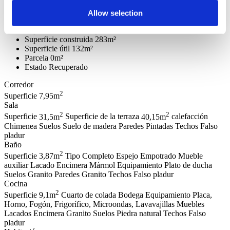
Municipio
Cascais
Pedanía
Cascais e Estoril
Allow selection
Zona
Alto dos Gaios
Superficie construida privada
152m²
Superficie construida
283m²
Superficie útil
132m²
Parcela
0m²
Estado
Recuperado
Corredor
2
Superficie
7,95m
Sala
2
2
Superficie
31,5m
Superficie de la terraza
40,15m
calefacción
Chimenea
Suelos
Suelo de madera
Paredes
Pintadas
Techos
Falso
pladur
Baño
2
Superficie
3,87m
Tipo
Completo
Espejo
Empotrado
Mueble
auxiliar
Lacado
Encimera
Mármol
Equipamiento
Plato de ducha
Suelos
Granito
Paredes
Granito
Techos
Falso pladur
Cocina
2
Superficie
9,1m
Cuarto de colada
Bodega
Equipamiento
Placa,
Horno, Fogón, Frigorífico, Microondas, Lavavajillas
Muebles
Lacados
Encimera
Granito
Suelos
Piedra natural
Techos
Falso
pladur