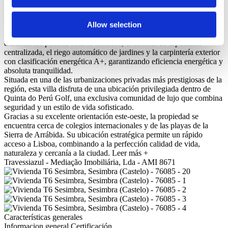
permite el control centralizado de la iluminación, persianas, cortinas,
climatización y sonido ambiental, ofreciendo una experiencia
Allow selection
residencial moderna y sofisticada.
Entre sus numerosas prestaciones de sostenibilidad y funcionalidad
destacan los paneles solares térmicos, el sistema de aspiración
centralizada, el riego automático de jardines y la carpintería exterior
con clasificación energética A+, garantizando eficiencia energética y
absoluta tranquilidad.
Situada en una de las urbanizaciones privadas más prestigiosas de la
región, esta villa disfruta de una ubicación privilegiada dentro de
Quinta do Perú Golf, una exclusiva comunidad de lujo que combina
seguridad y un estilo de vida sofisticado.
Gracias a su excelente orientación este-oeste, la propiedad se
encuentra cerca de colegios internacionales y de las playas de la
Sierra de Arrábida. Su ubicación estratégica permite un rápido
acceso a Lisboa, combinando a la perfección calidad de vida,
naturaleza y cercanía a la ciudad.
Leer más +
Travessiazul - Mediação Imobiliária, Lda - AMI 8671
Características generales
Informacion general
Certificación