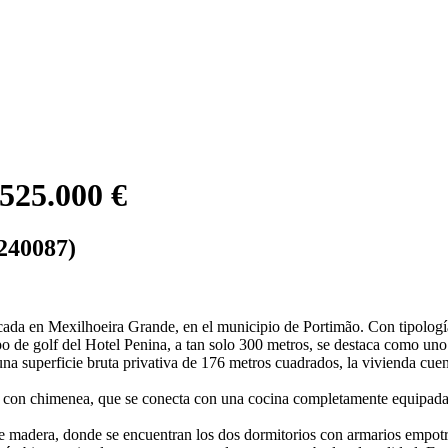
525.000 €
6240087)
cada en Mexilhoeira Grande, en el municipio de Portimão. Con tipología
 de golf del Hotel Penina, a tan solo 300 metros, se destaca como uno d
a superficie bruta privativa de 176 metros cuadrados, la vivienda cuen
or con chimenea, que se conecta con una cocina completamente equipad
e de madera, donde se encuentran los dos dormitorios con armarios empotr