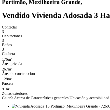
Portimão, Mexilhoeira Grande,
Vendido
Vivienda Adosada 3 Hab
Contactar
3
Habitaciones
3
Baños
3
Cochera
2
176m
Área privada
2
267m
Área de construcción
2
128m
Parcela
2
91m
Zonas exteriores
Galería
Acerca de
Características generales
Ubicación y accesibilidad