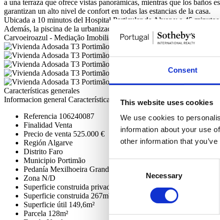
a una terraza que ofrece vistas panorámicas, mientras que los baños e
garantizan un alto nivel de confort en todas las estancias de la casa.
Ubicada a 10 minutos del Hospital Particular de Alvor y a 45 minutos 
Además, la piscina de la urbanización está programada para ser rehabi
Carvoeiroazul - Mediação Imobiliária Lda - AMI 10437
Consent
Características generales
Informacion general
Características
This website uses cookies
Referencia
106240087
We use cookies to personalis
Finalidad
Venta
information about your use of
Precio de venta
525.000 €
other information that you’ve
Región
Algarve
Distrito
Faro
Municipio
Portimão
Consent
Pedanía
Mexilhoeira Grande
Necessary
Selection
Zona
N/D
Superficie construida privada
176m²
Superficie construida
267m²
Superficie útil
149,6m²
Parcela
128m²