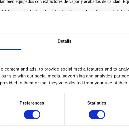
stán bien equipados con extractores de vapor y acabados de calidad. Eq
del Aeropuerto de Faro, la vivienda está cerca de varias comodidades, 
litada, convirtiendo esta propiedad en una excelente oportunidad en la 
Details
e content and ads, to provide social media features and to analy
 our site with our social media, advertising and analytics partn
 provided to them or that they’ve collected from your use of their
Preferences
Statistics