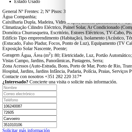
Estado
Usado
General
Nº Frentes: 2; Nº Pisos: 3;
Água
Companhia;
Caixilharia
Dupla, Madeira, Vidro Duplo, Estores (Eléctricos, PVC);
Climatização
Cilindro Eléctrico, Painel Solar, Ar Condicionado (Comp
Domótica
Churrasqueira, Escritório, Estores Eléctricos, TV-Cabo, Pis
Edifício
Tipo empreendimento (Habitação), Isolamento (Acústico, Té
(Estucado, Falso Pladur, Focos, Ponto de Luz), Equipamento (TV Cabo
Exposição Solar
Nascente, Poente;
2
Garagem
Água, Área (m
): 80; Eletricidade, Luz, Portão Automático;
Vistas
Campo, Jardins, Panorâmicas, Pastagens, Serra;
Zona
Acessos (Auto-Estrada, Bons, Porto de Mar, Porto de Rio, Trans
Hospital, Jardins, Jardins Infância, Padaria, Polícia, Praias, Serviços
Contacte con nosotros
+351 282 220 317*
¿Interesado?
Concierte una visita o solicite más información.
Solicitar más información