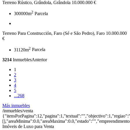
Terreno Rústico, Grândola, Grândola
10.000.000 €
2
300000m
Parcela
Terreno Para Construcción, Faro (Sé e São Pedro), Faro
10.000.000
€
2
31120m
Parcela
3214
Inmuebles
Anterior
1
2
3
4
5
...
268
Más inmuebles
/inmuebles/venta
{"itensPorPagina":12,"pagina":1,"textual":"","objectivo":1,"regiao":
[],"areaMinima":0.0,"areaMaxima":0.0,"estado":"","empreendimento":
Imóveis de Luxo para Venta