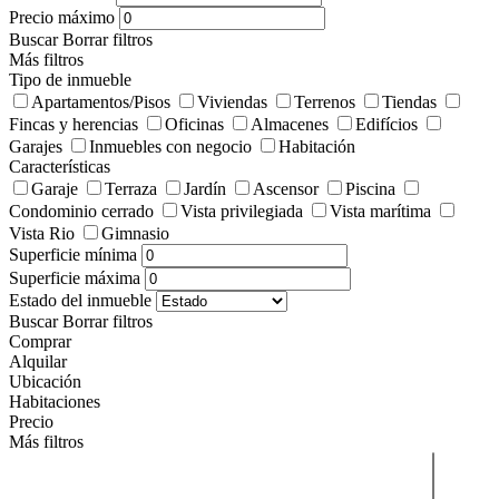
Precio máximo
Buscar
Borrar filtros
Más filtros
Tipo de inmueble
Apartamentos/Pisos
Viviendas
Terrenos
Tiendas
Fincas y herencias
Oficinas
Almacenes
Edifícios
Garajes
Inmuebles con negocio
Habitación
Características
Garaje
Terraza
Jardín
Ascensor
Piscina
Condominio cerrado
Vista privilegiada
Vista marítima
Vista Rio
Gimnasio
Superficie mínima
Superficie máxima
Estado del inmueble
Buscar
Borrar filtros
Comprar
Alquilar
Ubicación
Habitaciones
Precio
Más filtros