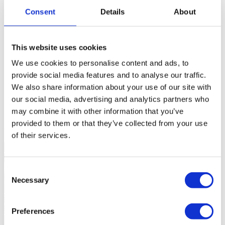
Finalidad
Venta
Consent
Details
About
Precio de venta
1.975.000 €
Región
Algarve
Distrito
Faro
Municipio
Loulé
This website uses cookies
Pedanía
Almancil
Zona
Garrão - Ancão
We use cookies to personalise content and ads, to
Superficie construida privada
322m²
Superficie construida
322m²
provide social media features and to analyse our traffic.
Superficie útil
0m²
We also share information about your use of our site with
Parcela
805m²
our social media, advertising and analytics partners who
Estado
N/D
may combine it with other information that you’ve
Exención en virtud del artículo 4 del DL nº 118/2013.
provided to them or that they’ve collected from your use
Contacte con nosotros
+351 289 984 739*
of their services.
¿Interesado?
Concierte una visita o solicite más información.
Consent
Necessary
Selection
Preferences