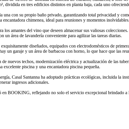
dividida en tres edificios distintos en planta baja, cada uno ofreciend
ada una con su propio baño privado, garantizando total privacidad y c
a encantadora chimenea, ideal para reuniones y momentos inolvidables
ra los amantes del vino que deseen almacenar sus valiosas colecciones
n un área de lavandería conveniente para agilizar las tareas diarias.
a exquisitamente diseñados, equipados con electrodomésticos de primera c
 hay un garaje y un área de barbacoa con horno, lo que hace que las reuni
n de nuevos techos, modernización eléctrica y actualización de las tube
a excelente piscina y una encantadora piscina pequeña.
gía, Casal Santanna ha adoptado prácticas ecológicas, incluida la inst
generar ingresos adicionales.
6 en BOOKING, reflejando no solo el servicio excepcional brindado a l