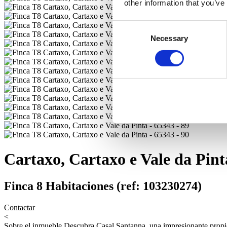
other information that you’ve
Consent
Necessary
Selection
Cartaxo, Cartaxo e Vale da Pint
Finca 8 Habitaciones (ref: 103230274)
Contactar
<
Sobre el inmueble
Descubra Casal Santanna, una impresionante propie