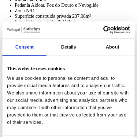
Pedanía
Aldoar, Foz do Douro e Nevogilde
Zona
N/D
Superficie construida privada
237,08m²
Superficie construida
402,09m²
Superficie útil
0m²
Parcela
0m²
Estado
En Construcción
Consent
Details
About
Vistas
Cidade, Jardins;
Zona
Proximidade (Jardins, Serviços Públicos, Supermercado);
Contacte con nosotros
+351 225 569 257*
This website uses cookies
¿Interesado?
Concierte una visita o solicite más información.
We use cookies to personalise content and ads, to
provide social media features and to analyse our traffic.
We also share information about your use of our site with
our social media, advertising and analytics partners who
may combine it with other information that you’ve
provided to them or that they’ve collected from your use
of their services.
Solicitar más información
Al solicitar información, autoriza a Sotheby's International a guardar