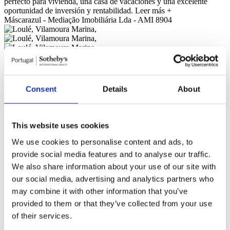
perfecto para vivienda, una casa de vacaciones y una excelente
oportunidad de inversión y rentabilidad.
Leer más +
Máscarazul - Mediação Imobiliária Lda - AMI 8904
Características generales
Informacion general
Consent
Details
About
Referencia
105200215
Finalidad
Venta
Precio de venta
800.000 €
This website uses cookies
Región
Algarve
Distrito
Faro
We use cookies to personalise content and ads, to
Municipio
Loulé
provide social media features and to analyse our traffic.
Pedanía
Quarteira
We also share information about your use of our site with
Zona
Vilamoura Marina
Superficie construida privada
147m²
our social media, advertising and analytics partners who
Superficie construida
0m²
may combine it with other information that you’ve
Superficie útil
147m²
provided to them or that they’ve collected from your use
Parcela
40m²
Estado
Usado
of their services.