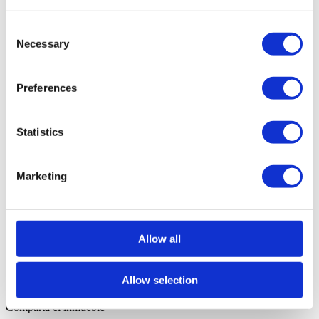
Contacte con nosotros
+351 289 984 739*
¿Interesado?
Concierte una visita o solicite más información.
Consent
Necessary
Selection
Preferences
Statistics
Solicitar más información
Al solicitar información, autoriza a Sotheby's International a guardar
sus datos para informarle sobre inmuebles de acuerdo con su política
Marketing
de privacidad.
*Llamada a la red fija nacional
Ubicación y accesibilidad
Colegios
Allow all
Bancos
Comercios
Hospitales
Allow selection
Transportes
Comparta el inmueble