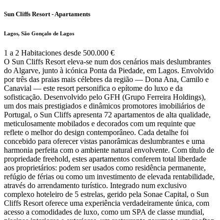
Sun Cliffs Resort - Apartaments
Lagos, São Gonçalo de Lagos
1 a 2 Habitaciones desde 500.000 €
O Sun Cliffs Resort eleva-se num dos cenários mais deslumbrantes
do Algarve, junto à icónica Ponta da Piedade, em Lagos. Envolvido
por três das praias mais célebres da região — Dona Ana, Camilo e
Canavial — este resort personifica o epítome do luxo e da
sofisticação. Desenvolvido pelo GFH (Grupo Ferreira Holdings),
um dos mais prestigiados e dinâmicos promotores imobiliários de
Portugal, o Sun Cliffs apresenta 72 apartamentos de alta qualidade,
meticulosamente mobilados e decorados com um requinte que
reflete o melhor do design contemporâneo. Cada detalhe foi
concebido para oferecer vistas panorâmicas deslumbrantes e uma
harmonia perfeita com o ambiente natural envolvente. Com título de
propriedade freehold, estes apartamentos conferem total liberdade
aos proprietários: podem ser usados como residência permanente,
refúgio de férias ou como um investimento de elevada rentabilidade,
através do arrendamento turístico. Integrado num exclusivo
complexo hoteleiro de 5 estrelas, gerido pela Sonae Capital, o Sun
Cliffs Resort oferece uma experiência verdadeiramente única, com
acesso a comodidades de luxo, como um SPA de classe mundial,