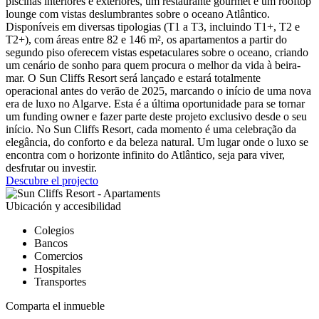
piscinas interiores e exteriores, um restaurante gourmet e um rooftop
lounge com vistas deslumbrantes sobre o oceano Atlântico.
Disponíveis em diversas tipologias (T1 a T3, incluindo T1+, T2 e
T2+), com áreas entre 82 e 146 m², os apartamentos a partir do
segundo piso oferecem vistas espetaculares sobre o oceano, criando
um cenário de sonho para quem procura o melhor da vida à beira-
mar. O Sun Cliffs Resort será lançado e estará totalmente
operacional antes do verão de 2025, marcando o início de uma nova
era de luxo no Algarve. Esta é a última oportunidade para se tornar
um funding owner e fazer parte deste projeto exclusivo desde o seu
início. No Sun Cliffs Resort, cada momento é uma celebração da
elegância, do conforto e da beleza natural. Um lugar onde o luxo se
encontra com o horizonte infinito do Atlântico, seja para viver,
desfrutar ou investir.
Descubre el projecto
Ubicación y accesibilidad
Colegios
Bancos
Comercios
Hospitales
Transportes
Comparta el inmueble