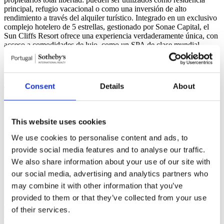
principal, refugio vacacional o como una inversión de alto
rendimiento a través del alquiler turístico. Integrado en un exclusivo
complejo hotelero de 5 estrellas, gestionado por Sonae Capital, el
Sun Cliffs Resort ofrece una experiencia verdaderamente única, con
acceso a comodidades de lujo, como un SPA de clase mundial,
piscinas interiores y exteriores, un restaurante gourmet y un rooftop
lounge con vistas espectaculares al océano Atlántico.
Disponibles en varias tipologías (T1 a T3, incluyendo T1+, T2 y
Consent
Details
About
T2+), con superficies que van desde 82 hasta 146 m², los
apartamentos a partir del segundo piso ofrecen vistas espectaculares
al océano, creando un escenario de ensueño para quienes buscan lo
mejor de la vida costera.
This website uses cookies
El Sun Cliffs Resort será inaugurado y estará plenamente operativo
We use cookies to personalise content and ads, to
antes del verano de 2025, marcando el inicio de una nueva era de
provide social media features and to analyse our traffic.
lujo en el Algarve. Esta es la última oportunidad para convertirse en
We also share information about your use of our site with
un founding owner y ser parte de este proyecto exclusivo desde su
inicio.
our social media, advertising and analytics partners who
may combine it with other information that you’ve
En el Sun Cliffs Resort, cada momento es una celebración de la
provided to them or that they’ve collected from your use
elegancia, el confort y la belleza natural. Un lugar donde el lujo se
encuentra con el horizonte infinito del Atlántico, ya sea para vivir,
of their services.
disfrutar o invertir.
Leer más +