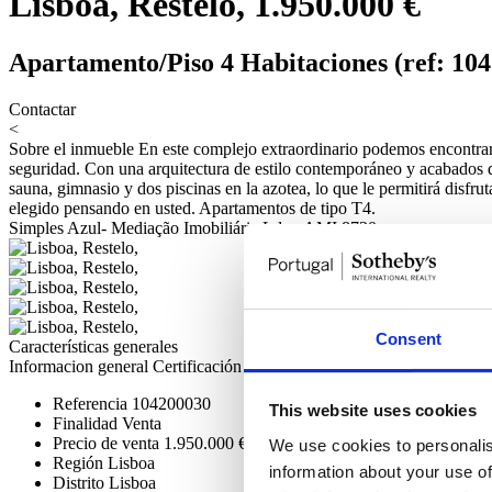
Lisboa, Restelo, 1.950.000 €
Apartamento/Piso 4 Habitaciones (ref: 10
Contactar
<
Sobre el inmueble
En este complejo extraordinario podemos encontrar 
seguridad. Con una arquitectura de estilo contemporáneo y acabados de
sauna, gimnasio y dos piscinas en la azotea, lo que le permitirá disfru
elegido pensando en usted. Apartamentos de tipo T4.
Simples Azul- Mediação Imobiliária Lda - AMI 8730
Consent
Características generales
Informacion general
Certificación
Referencia
104200030
This website uses cookies
Finalidad
Venta
Precio de venta
1.950.000 €
We use cookies to personalis
Región
Lisboa
information about your use of
Distrito
Lisboa