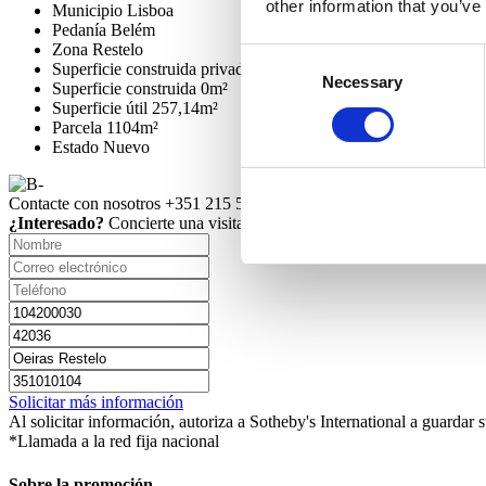
other information that you’ve
Municipio
Lisboa
Pedanía
Belém
Zona
Restelo
Consent
Superficie construida privada
257,14m²
Necessary
Selection
Superficie construida
0m²
Superficie útil
257,14m²
Parcela
1104m²
Estado
Nuevo
Contacte con nosotros
+351 215 552 431*
¿Interesado?
Concierte una visita o solicite más información.
Solicitar más información
Al solicitar información, autoriza a Sotheby's International a guardar
*Llamada a la red fija nacional
Sobre la promoción