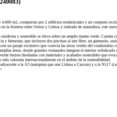
4240083)
4.600 m2, compuesto por 2 edificios residenciales y un conjunto exclus
en la frontera entre Oeiras y Lisboa y rodeado de naturaleza, este nuev
 moderna y sostenible se eleva sobre un amplio manto verde. Cuenta co
ia y bienestar, que incluyen dos piscinas al aire libre, un gimnasio, s
 con un pasaje exclusivo que conecta las áreas verdes del condominio co
ias áreas, donde grandes ventanales integran el interior sofisticado de
verde fueron diseñadas con materiales y acabados sostenibles que evoca
n más valorada internacionalmente en el ámbito de la sostenibilidad.
adyacente a la A5 (autopista que une Lisboa a Cascais) y a la N117 (ca
 +