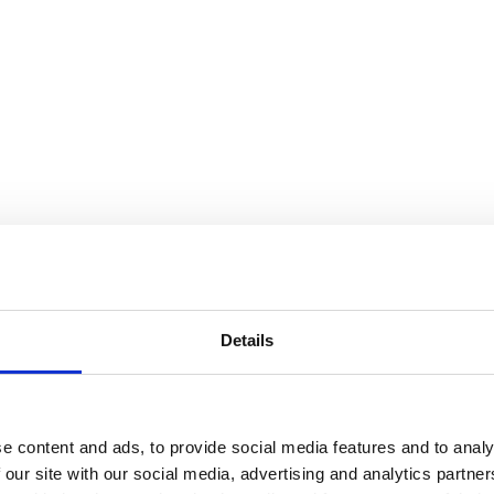
ess, Sauna);
 (Acústico, Térmico), Equipamento (Jardins, Sala Condomínio, Video-Po
Details
(Centros Comerciais, Escolas, Farmácia, Ginásio, Hospital, Jardins, S
e content and ads, to provide social media features and to analy
 our site with our social media, advertising and analytics partn