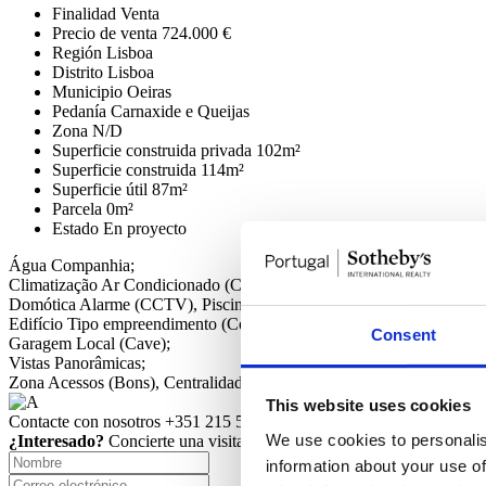
Finalidad
Venta
Precio de venta
724.000 €
Región
Lisboa
Distrito
Lisboa
Municipio
Oeiras
Pedanía
Carnaxide e Queijas
Zona
N/D
Superficie construida privada
102m²
Superficie construida
114m²
Superficie útil
87m²
Parcela
0m²
Estado
En proyecto
Água
Companhia;
Climatização
Ar Condicionado (Completo);
Domótica
Alarme (CCTV), Piscina (Exterior), Ginásio (Máquinas fitn
Edifício
Tipo empreendimento (Cond. Fechado, Habitação), Isolamento
Consent
Garagem
Local (Cave);
Vistas
Panorâmicas;
Zona
Acessos (Bons), Centralidade (Centro da Cidade), Proximidade 
This website uses cookies
Contacte con nosotros
+351 215 552 431*
We use cookies to personalis
¿Interesado?
Concierte una visita o solicite más información.
information about your use of