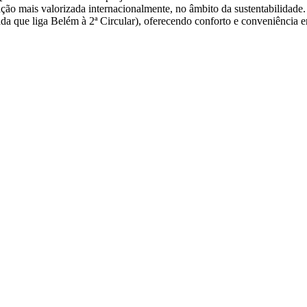
tação mais valorizada internacionalmente, no âmbito da sustentabilidad
ada que liga Belém à 2ª Circular), oferecendo conforto e conveniência e