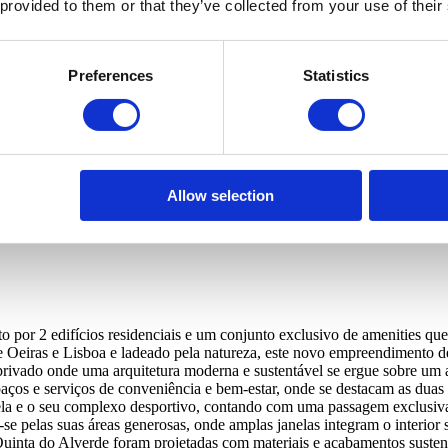
 provided to them or that they’ve collected from your use of their
Preferences
Statistics
 sus datos para informarle sobre inmuebles de acuerdo con su política de
Allow selection
or 2 edifícios residenciais e um conjunto exclusivo de amenities que 
re Oeiras e Lisboa e ladeado pela natureza, este novo empreendimento de
ivado onde uma arquitetura moderna e sustentável se ergue sobre um a
aços e serviços de conveniência e bem-estar, onde se destacam as duas p
 e o seu complexo desportivo, contando com uma passagem exclusiva q
 pelas suas áreas generosas, onde amplas janelas integram o interior so
a Quinta do Alverde foram projetadas com materiais e acabamentos suste