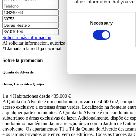
other information that you’ve
Consent
Necessary
Selection
Solicitar más información
Al solicitar información, autoriza a Sotheby's International a guardar
*Llamada a la red fija nacional
Sobre la promoción
Quinta do Alverde
Oeiras, Carnaxide e Queijas
1 a 4 Habitaciones desde 435.000 €
A Quinta do Alverde é um condomínio privado de 4.600 m2, composto p
acesso exclusivo a extensas áreas verdes. Localizado na fronteira ent
a qualquer parte em minutos. A Quinta do Alverde é um condomínio pr
subterrâneo e áreas exclusivas de lazer. Adicionalmente, dispõe de esp
condomínio mantém ainda uma relação única com o Jardim de Outurela
envolvente. Os apartamentos T1 a T4 da Quinta do Alverde destacam-se
e os jardins privados que envolvem os edifícios. Todas as frações d