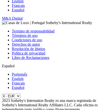
English
Français
Español
M&A Digital
Termino de responsabilidad
Términos de uso
Condiciones de uso
Derechos de autor
Resolución de litigios
Política de privacidad
Libro de Reclamaciones
Español
Português
English
Français
Español
2023 Sotheby's Internation Realty es una marca registrada de
Sotheby's International Realty Affiliates LLC. Cada oficina es
independiente tanto jurídica como financieramente.