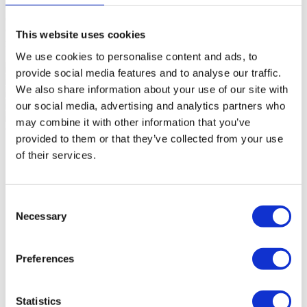
coche de la playa de Guincho y del centro de Cascais. A poca
distancia a pie de diversos servicios, supermercados y del carril bici
Guía/Cascais. Acceso rápido a las autopistas A5 y A16 y a 30
This website uses cookies
minutos del aeropuerto de Lisboa.
Leer más +
Sinalazul - Mediação Imobiliária, Lda - AMI 7744
We use cookies to personalise content and ads, to
provide social media features and to analyse our traffic.
We also share information about your use of our site with
our social media, advertising and analytics partners who
may combine it with other information that you’ve
Características generales
provided to them or that they’ve collected from your use
Informacion general
of their services.
Referencia
102240097
Finalidad
Venta
Precio de venta
1.090.000 €
Región
Estoril, Cascais, Sintra
Consent
Distrito
Lisboa
Necessary
Selection
Municipio
Cascais
Pedanía
Cascais e Estoril
Zona
Bicuda
Preferences
Superficie construida privada
156,42m²
Superficie construida
187m²
Superficie útil
140m²
Parcela
0m²
Statistics